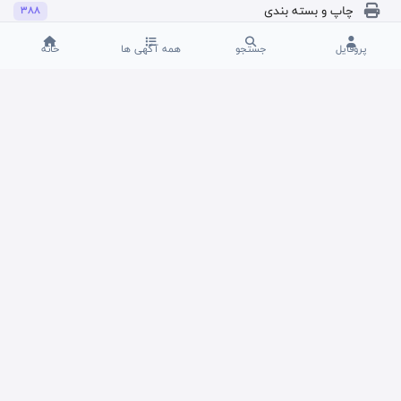
چاپ و بسته بندی
388
پروفایل
جستجو
همه آگهی ها
خانه
آرایشی بهداشتی و سلامت
42
محصولات شیمیایی و پلیمر
458
فرش و تابلو فرش
7
منزل و دکوراسیون
85
آثار هنری و صنایع دستی
18
خدمات
2190
276
سایر