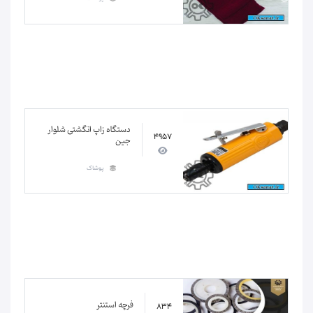
دستگاه زاپ انگشتی شلوار
4957
جین
پوشاک
فرچه استنتر
834