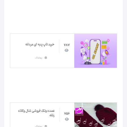
خرید تاپ پنبه ای مردانه
787
پوشاک
عمده وتک فروشی شال وکلاه
756
زنانه
پوشاک