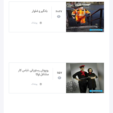
بادگیر و شلوار
2027
پوشاک
روپوش رستورانی ،لباس کار
1157
مشاغل توکا
پوشاک