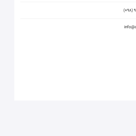
(+98) 
info@