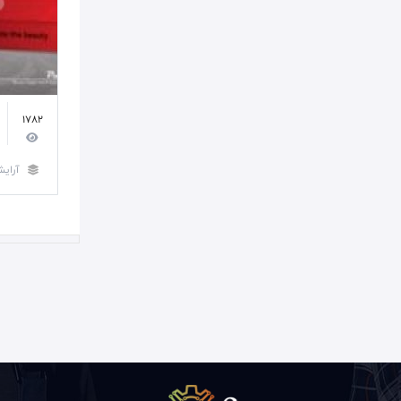
1782
آرایش