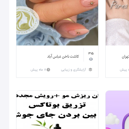
315
هران
کاشت ناخن عباس آباد
آرایشگری و زیبایی
8 ماه پیش