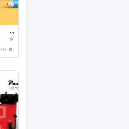
819
آرایش