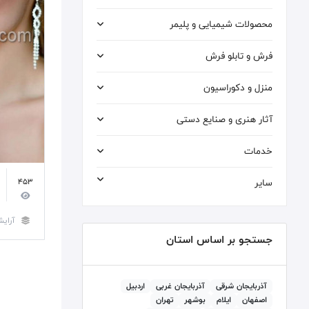
محصولات شیمیایی و پلیمر
فرش و تابلو فرش
منزل و دکوراسیون
آثار هنری و صنایع دستی
خدمات
سایر
453
آرایش
جستجو بر اساس استان
آذربايجان شرقی
آذربايجان غربی
اردبيل
اصفهان
ايلام
بوشهر
تهران