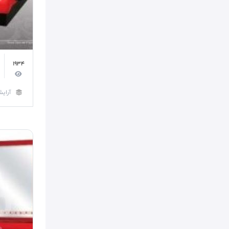
1934
آرایش