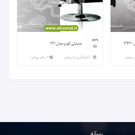
1629
صندلی کوپ مدل 131
آرایشگری و زیبایی
2 سال پیش
رسانه