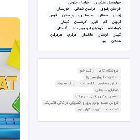
چهارمحال بختیاری
خراسان جنوبی
خراسان رضوی
خراسان شمالی
خوزستان
زنجان
سمنان
سيستان و بلوچستان
فارس
قزوين
قم
البرز
كردستان
کرمان
كرمانشاه
كهكيلويه و بويراحمد
گلستان
گيلان
لرستان
مازندران
مرکزی
هرمزگان
همدان
يزد
فروشگاه کارما
راکت شو
انتشارات فروغ سیمرغ
دندان مصنوعی یا ایمپلنت
سنگ فیروزه
هدایای تبلیغاتی
ماشین پرکن روتاری سری RC
فروش عمده لوازم برق و الکتریکی در کافی الکتریک
ثبت برند
تهویه کاران نور