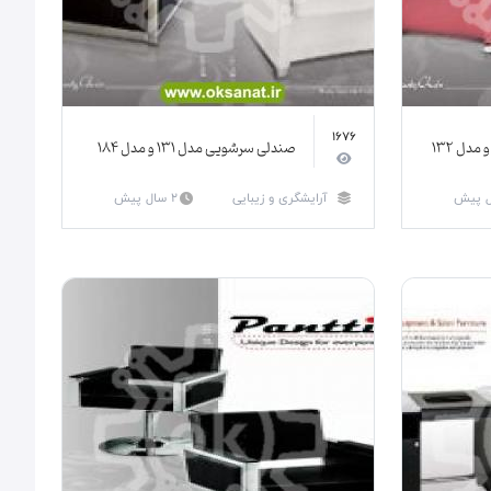
1676
صندلی سرشویی مدل 131 و مدل 184
آرایشگری و زیبایی
2 سال پیش