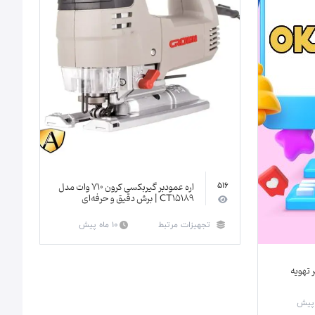
اره عمودبر گیربکسی کرون 710 وات مدل
516
CT15189 | برش دقیق و حرفه‌ای
تجهیزات مرتبط
10 ماه پیش
 تهویه