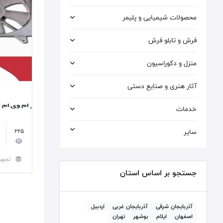
محصولات شیمیایی و پلیمر
فرش و تابلو فرش
منزل و دکوراسیون
آثار هنری و صنایع دستی
خدمات
سایر
225
تجهی
جستجو بر اساس استان
آذربايجان شرقی
آذربايجان غربی
اردبيل
اصفهان
ايلام
بوشهر
تهران