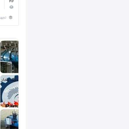
412
تجهی