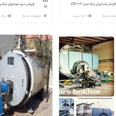
486
فازمتر بلند ایران پتک مدل QD 1012
فروش سیم جوشهای تیتانی
زات مرتبط
10 ماه پیش
تجهیزات مرتبط
1 سال پیش