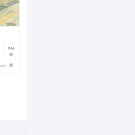
488
تجهی