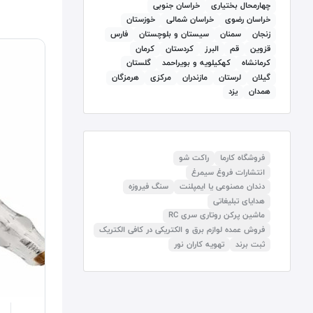
چهارمحال بختیاری
خراسان جنوبی
خراسان رضوی
خراسان شمالی
خوزستان
زنجان
سمنان
سيستان و بلوچستان
فارس
قزوين
قم
البرز
كردستان
کرمان
كرمانشاه
كهكيلويه و بويراحمد
گلستان
گيلان
لرستان
مازندران
مرکزی
هرمزگان
همدان
يزد
فروشگاه کارما
راکت شو
انتشارات فروغ سیمرغ
دندان مصنوعی یا ایمپلنت
سنگ فیروزه
هدایای تبلیغاتی
ماشین پرکن روتاری سری RC
فروش عمده لوازم برق و الکتریکی در کافی الکتریک
ثبت برند
تهویه کاران نور