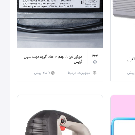
موتور فن ebm-papst گروه مهندسین
264
ترال
آریس
تجهیزات مرتبط
7 ماه پیش