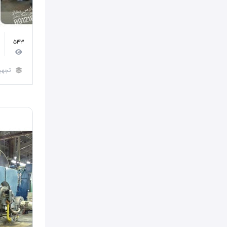
543
تجهی