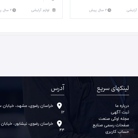
 آرایشی
2 سال پیش
لوازم آرایشی
2 سال پیش
لینکهای سریع
آدرس
درباره ما
خراسان رضوی، مشهد، خیابان سنا
ثبت آگهی
12
مجله اوکی صنعت
خراسان رضوی، نیشابور، خیابان
صفحات رسمی صنایع
44
حساب کاربری