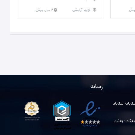
لوازم آرایشی
2 سال پیش
رسانه
باد- سناباد
 بعثت- بعثت