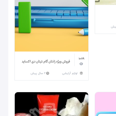
1079
فروش ویژه زانتان گام،تیتان دی اکساید
لوازم آرایشی
2 سال پیش