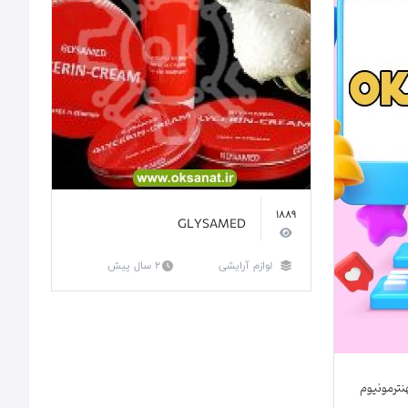
1889
GLYSAMED
لوازم آرایشی
2 سال پیش
نترمونیوم