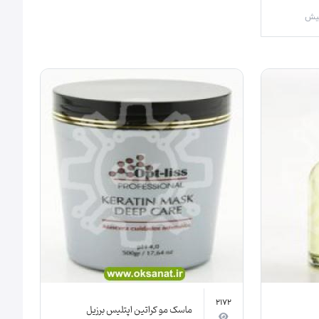
2172
ماسک مو کراتین اپتلیس برزیل