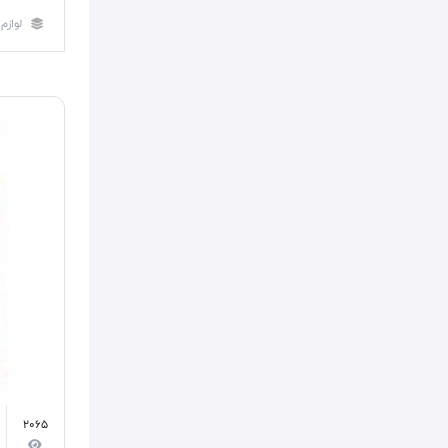
لوازم
2065