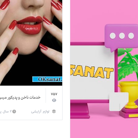
757
خدمات ناخن و پديكور ميس 
لوازم آرایشی
2 سال پیش