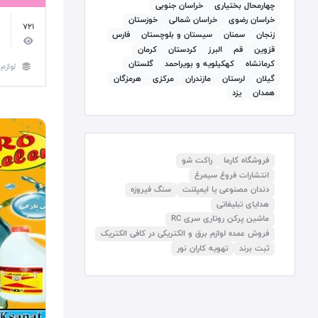
چهارمحال بختیاری
خراسان جنوبی
خراسان رضوی
خراسان شمالی
خوزستان
721
زنجان
سمنان
سيستان و بلوچستان
فارس
قزوين
قم
البرز
كردستان
کرمان
كرمانشاه
كهكيلويه و بويراحمد
گلستان
لوازم
گيلان
لرستان
مازندران
مرکزی
هرمزگان
همدان
يزد
فروشگاه کارما
راکت شو
انتشارات فروغ سیمرغ
دندان مصنوعی یا ایمپلنت
سنگ فیروزه
هدایای تبلیغاتی
ماشین پرکن روتاری سری RC
فروش عمده لوازم برق و الکتریکی در کافی الکتریک
ثبت برند
تهویه کاران نور