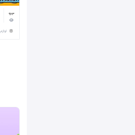
963
لوازم