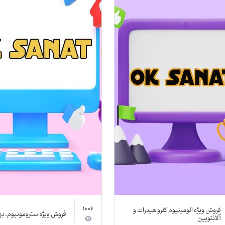
فروش ویژه الومینیوم کلرو هیدرات و
1006
فروش ویژه سترومونیوم، به
آلانتویین