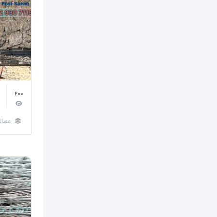
200
مصال