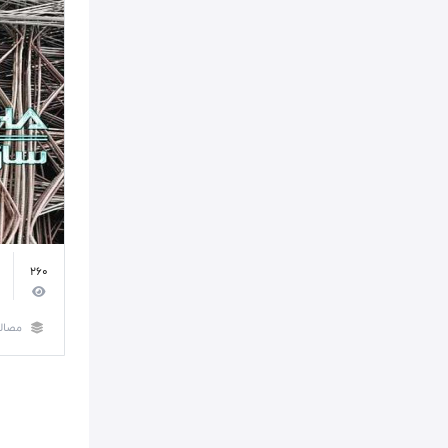
260
مصال