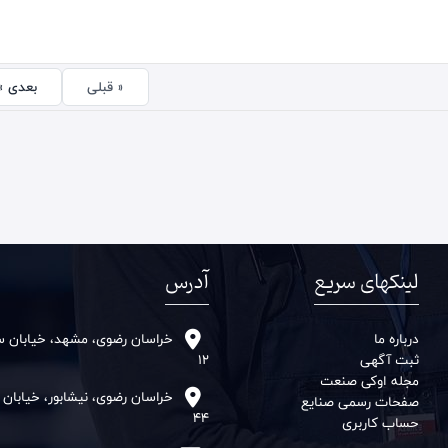
« قبلی
بعدی »
لینکهای سریع
آدرس
درباره ما
خراسان رضوی، مشهد، خیابان سنا
ثبت آگهی
12
مجله اوکی صنعت
خراسان رضوی، نیشابور، خیابان
صفحات رسمی صنایع
44
حساب کاربری