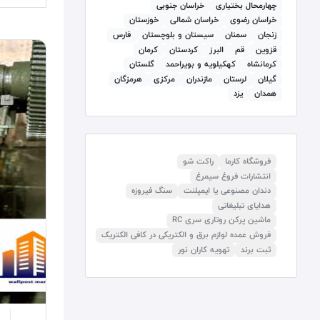
چهارمحال بختیاری
خراسان جنوبی
خراسان رضوی
خراسان شمالی
خوزستان
زنجان
سمنان
سيستان و بلوچستان
فارس
قزوين
قم
البرز
كردستان
کرمان
كرمانشاه
كهكيلويه و بويراحمد
گلستان
گيلان
لرستان
مازندران
مرکزی
هرمزگان
همدان
يزد
فروشگاه کارما
راکت شو
انتشارات فروغ سیمرغ
دندان مصنوعی یا ایمپلنت
سنگ فیروزه
هدایای تبلیغاتی
ماشین پرکن روتاری سری RC
فروش عمده لوازم برق و الکتریکی در کافی الکتریک
ثبت برند
تهویه کاران نور