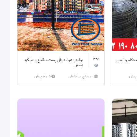
حکام و ایمنی
تولید و عرضه وال پست منقطع و میلگرد
359
بستر
مصالح ساختمان
5 ماه پیش