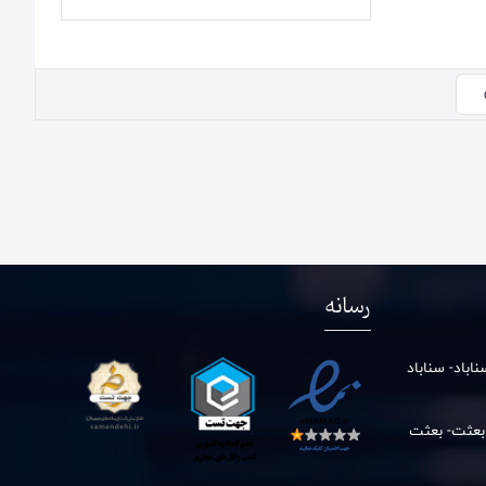
رسانه
باد- سناباد
 بعثت- بعثت