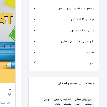
محصولات شیمیایی و پلیمر
فرش و تابلو فرش
منزل و دکوراسیون
آثار هنری و صنایع دستی
خدمات
سایر
جستجو بر اساس استان
107
آذربايجان شرقی
آذربايجان غربی
اردبيل
مصال
اصفهان
ايلام
بوشهر
تهران