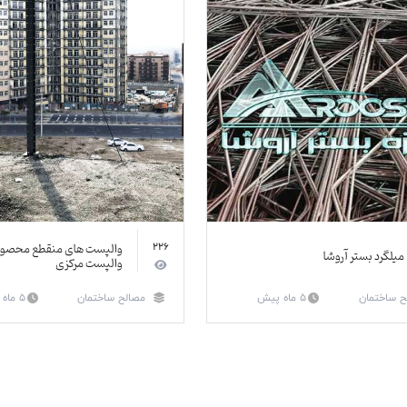
والپست های منقطع محصول
226
میلگرد بستر آروشا
والپست مرکزی
ح ساختمان
5 ماه پیش
مصالح ساختمان
5 ماه پیش