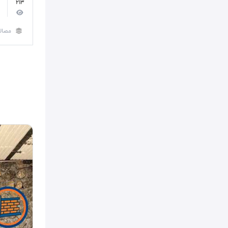
213
مصال