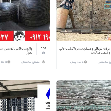
عرضه ناودانی و میلگرد بستر با کیفیت عالی
وال‌پست البرز ، تضمین است
345
و قیمت مناسب
دیوار
ح ساختمان
5 ماه پیش
مصالح ساختمان
5 ماه پیش