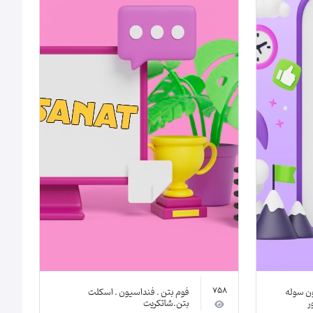
ون سوله
فوم بتن . فنداسیون . اسکلت
758
ر
بتن.شاتکریت