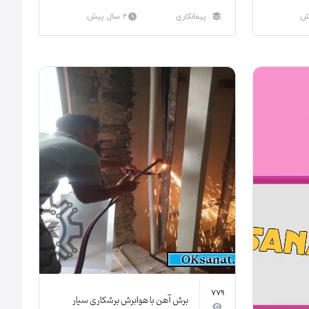
پیمانکاری
2 سال پیش
779
برش آهن با هوابرش برشکاری سیار