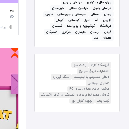
چهارمحال بختیاری
خراسان جنوبی
خراسان رضوی
خراسان شمالی
خوزستان
611
خ
زنجان
سمنان
سيستان و بلوچستان
فارس
قزوين
قم
البرز
كردستان
کرمان
كرمانشاه
كهكيلويه و بويراحمد
گلستان
پیمان
گيلان
لرستان
مازندران
مرکزی
هرمزگان
همدان
يزد
ویژه
فروشگاه کارما
راکت شو
انتشارات فروغ سیمرغ
دندان مصنوعی یا ایمپلنت
سنگ فیروزه
هدایای تبلیغاتی
ماشین پرکن روتاری سری RC
فروش عمده لوازم برق و الکتریکی در کافی الکتریک
ثبت برند
تهویه کاران نور