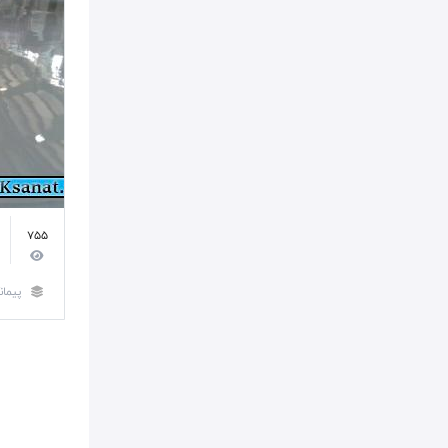
755
پیمان