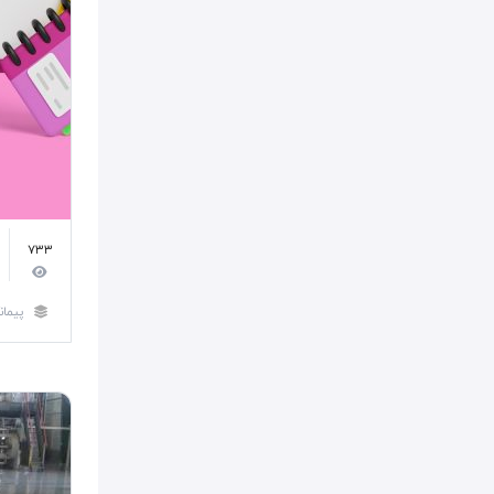
733
پیمان