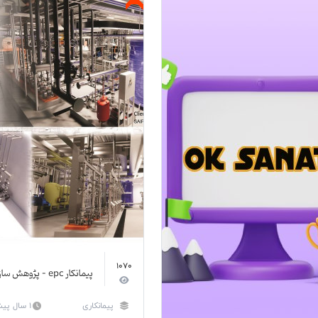
1070
پیمانکار epc - پژوهش سازه مکانیک
پیمانکاری
1 سال پیش