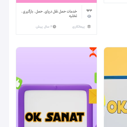
خدمات حمل نقل دریای. حمل . بارگیری .
934
تخلیه
پیمانکاری
2 سال پیش
ویژه