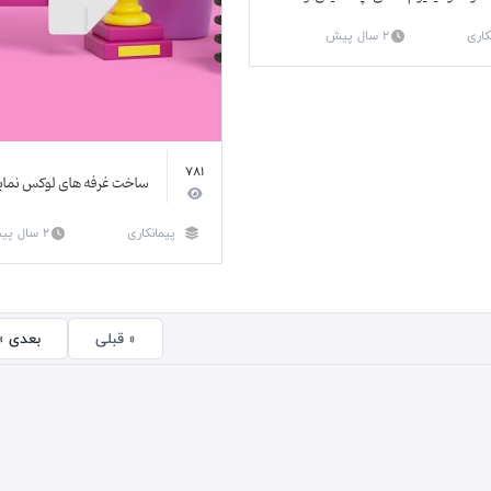
کاری
2 سال پیش
781
ساخت غرفه های لوکس نما
پیمانکاری
2 سال پیش
« قبلی
بعدی »