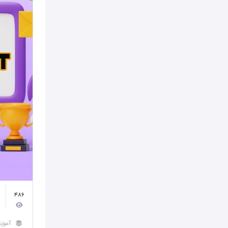
486
آموز