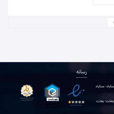
رسانه
باد- سناباد
 بعثت- بعثت