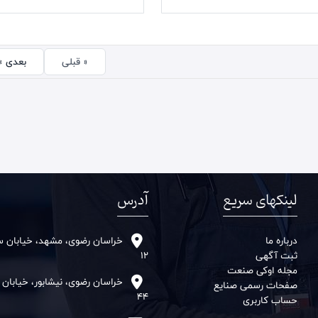
« قبلی
بعدی »
لینکهای سریع
آدرس
درباره ما
خراسان رضوی، مشهد، خیابان سنا
ثبت آگهی
12
مجله اوکی صنعت
خراسان رضوی، نیشابور، خیابان
صفحات رسمی صنایع
44
حساب کاربری