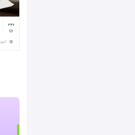
342
آموز