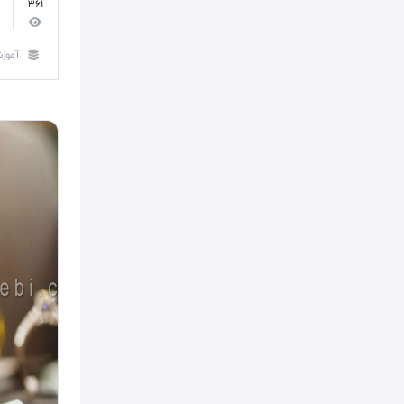
361
آموز