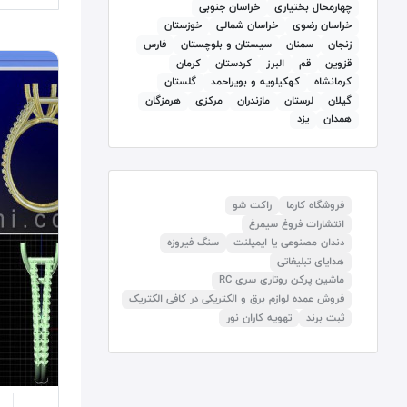
چهارمحال بختیاری
خراسان جنوبی
خراسان رضوی
خراسان شمالی
خوزستان
زنجان
سمنان
سيستان و بلوچستان
فارس
قزوين
قم
البرز
كردستان
کرمان
كرمانشاه
كهكيلويه و بويراحمد
گلستان
گيلان
لرستان
مازندران
مرکزی
هرمزگان
همدان
يزد
فروشگاه کارما
راکت شو
انتشارات فروغ سیمرغ
دندان مصنوعی یا ایمپلنت
سنگ فیروزه
هدایای تبلیغاتی
ماشین پرکن روتاری سری RC
فروش عمده لوازم برق و الکتریکی در کافی الکتریک
ثبت برند
تهویه کاران نور