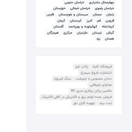
چهارمحال بختیاری
خراسان جنوبی
خراسان رضوی
خراسان شمالی
خوزستان
زنجان
سمنان
سيستان و بلوچستان
فارس
قزوين
قم
البرز
كردستان
کرمان
كرمانشاه
كهكيلويه و بويراحمد
گلستان
گيلان
لرستان
مازندران
مرکزی
هرمزگان
همدان
يزد
فروشگاه کارما
راکت شو
انتشارات فروغ سیمرغ
دندان مصنوعی یا ایمپلنت
سنگ فیروزه
هدایای تبلیغاتی
ماشین پرکن روتاری سری RC
فروش عمده لوازم برق و الکتریکی در کافی الکتریک
ثبت برند
تهویه کاران نور