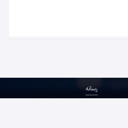
رسانه
باد- سناباد
 بعثت- بعثت