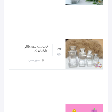
خرید بسته بندی طلقی
276
زعفران تهران
صنایع دستی