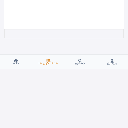
پروفایل
جستجو
همه آگهی ها
خانه
فروشگاه کارما
راکت شو
انتشارات فروغ سیمرغ
دندان مصنوعی یا ایمپلنت
سنگ فیروزه
هدایای تبلیغاتی
ماشین پرکن روتاری سری RC
فروش عمده لوازم برق و الکتریکی در کافی الکتریک
ثبت برند
تهویه کاران نور