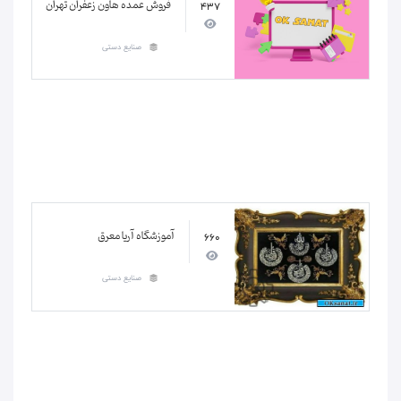
فروش عمده هاون زعفران تهران
437
صنایع دستی
آموزشگاه آریا معرق
660
صنایع دستی