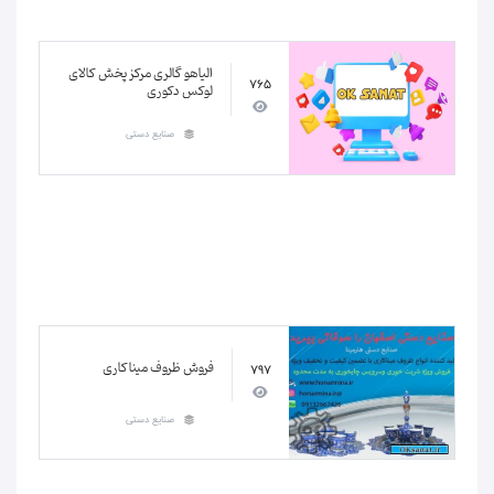
الیاهو گالری مرکز پخش کالای
765
لوکس دکوری
صنایع دستی
فروش ظروف میناکاری
797
صنایع دستی