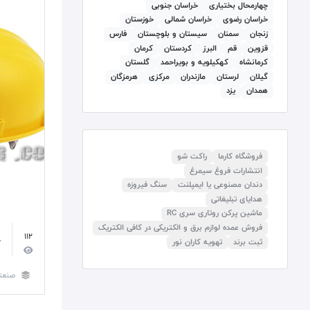
چهارمحال بختیاری
خراسان جنوبی
خراسان رضوی
خراسان شمالی
خوزستان
زنجان
سمنان
سيستان و بلوچستان
فارس
قزوين
قم
البرز
كردستان
کرمان
كرمانشاه
كهكيلويه و بويراحمد
گلستان
گيلان
لرستان
مازندران
مرکزی
هرمزگان
همدان
يزد
فروشگاه کارما
راکت شو
انتشارات فروغ سیمرغ
دندان مصنوعی یا ایمپلنت
سنگ فیروزه
هدایای تبلیغاتی
ماشین پرکن روتاری سری RC
فروش عمده لوازم برق و الکتریکی در کافی الکتریک
112
ثبت برند
تهویه کاران نور
ک
صنعت