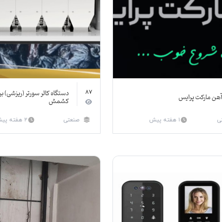
دستگاه کالر سورتر (ریزشی) 
87
هن مارکت پرایس
کشمش
ی
1 هفته پیش
صنعتی
2 هفته پیش