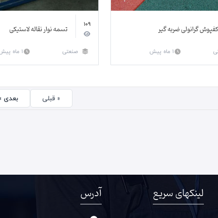
109
فپوش گرانولی ضربه گیر
تسمه نوار نقاله لاستیکی
ی
1 ماه پیش
صنعتی
1 ماه پیش
« قبلی
بعدی »
لینکهای سریع
آدرس