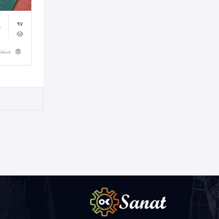
97
ک
صنعت