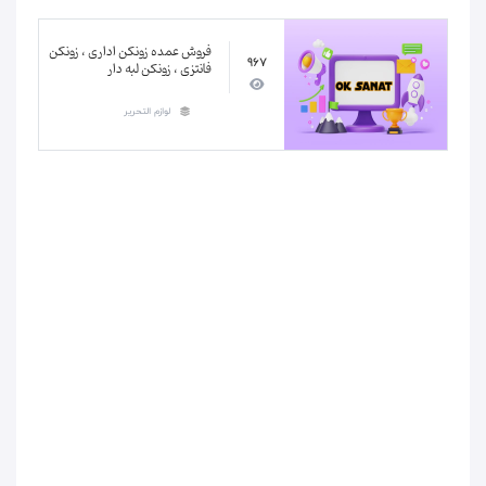
فروش عمده زونکن اداری ، زونکن
967
فانتزی ، زونکن لبه دار
لوازم التحریر