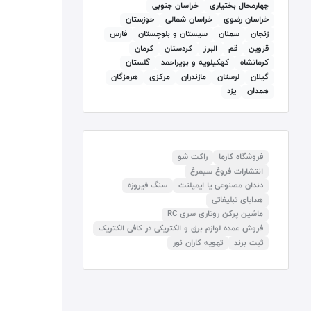
چهارمحال بختیاری
خراسان جنوبی
خراسان رضوی
خراسان شمالی
خوزستان
زنجان
سمنان
سيستان و بلوچستان
فارس
قزوين
قم
البرز
كردستان
کرمان
كرمانشاه
كهكيلويه و بويراحمد
گلستان
گيلان
لرستان
مازندران
مرکزی
هرمزگان
همدان
يزد
فروشگاه کارما
راکت شو
انتشارات فروغ سیمرغ
دندان مصنوعی یا ایمپلنت
سنگ فیروزه
هدایای تبلیغاتی
ماشین پرکن روتاری سری RC
فروش عمده لوازم برق و الکتریکی در کافی الکتریک
ثبت برند
تهویه کاران نور