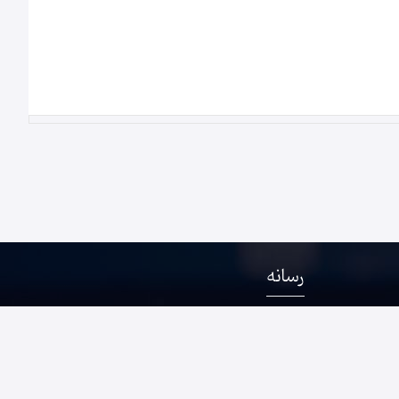
رسانه
باد- سناباد
 بعثت- بعثت