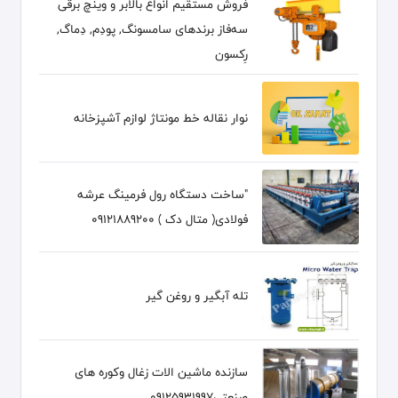
فروش مستقیم انواع بالابر و وینچ برقی
سه‌فاز برندهای سامسونگ, پودِم, دِماگ,
رِکسون
نوار نقاله خط مونتاژ لوازم آشپزخانه
"ساخت دستگاه رول فرمینگ عرشه
فولادی( متال دک ) 09121889200
تله آبگیر و روغن گیر
سازنده ماشین الات زغال وکوره های
صنعتی09125931997