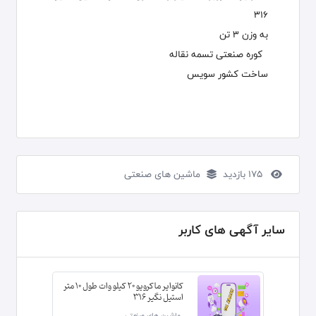
316
به وزن 3 تن
کوره صنعتی تسمه نقاله
ساخت کشور سویس
175 بازدید
ماشین های صنعتی
سایر آگهی های کاربر
کانوایر ماکرویو 20 کیلو وات طول 10 متر
استیل نگیر 316
ماشین های صنعتی