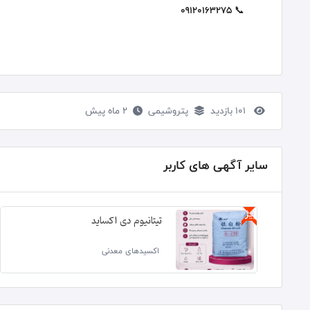
09120163275
📞
101 بازدید
پتروشیمی
2 ماه پیش
سایر آگهی های کاربر
ویژه
تیتانیوم دی اکساید
اکسیدهای معدنی