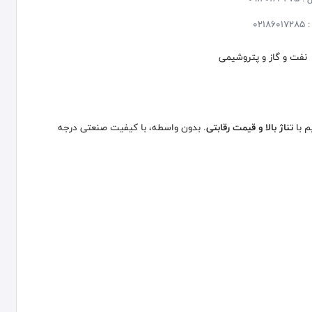
:
02186017285
نفت و گاز و پتروشیمی
م با
تناژ بالا و قیمت رقابتی
. بدون واسطه، با کیفیت صنعتی درجه