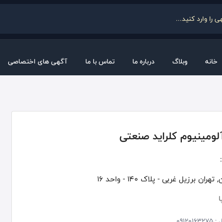
خانه
وبلاگ
درباره ما
تماس با ما
آگهی های اختصاصی
لومینیوم کلراید صنعتی
تهران برزیل غربی - پلاک 140 - واحد 16
ا
 :
09120163275