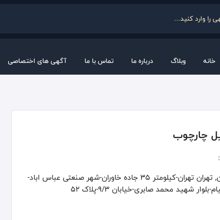
خانه
وبلاگ
درباره ما
تماس با ما
آگهی های اختصاصی
ل چارچوب
تهران, تهران تهران-کیلومتر 35 جاده خاوران-شهر صنعتی عباس اباد-
م-بلوار شهید محمد صابری-خیابان 9/3-پلاک 52