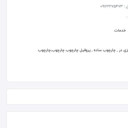
 :
09122275473
:
خدمات
زی در , چارچوب ساده , پروفیل چارچوب چارچوب,چارچوب