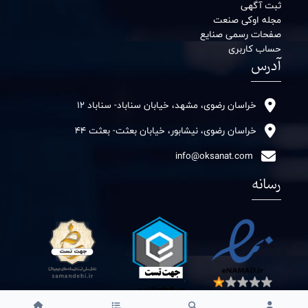
ثبت آگهی
مجله اوکی صنعت
صفحات رسمی صنایع
حساب کاربری
آدرس
خراسان رضوی، مشهد، خیابان سناباد- سناباد 12
خراسان رضوی، نیشابور، خیابان بعثت- بعثت 44
info@oksanat.com
رسانه