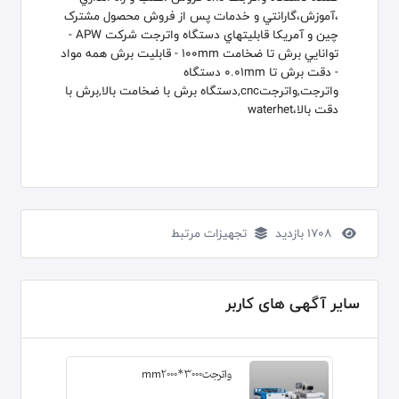
،آموزش،گارانتي و خدمات پس از فروش محصول مشترک
چین و آمریکا قابليتهاي دستگاه واترجت شرکت APW -
توانايي برش تا ضخامت 100mm - قابليت برش همه مواد
- دقت برش تا 0.01mm دستگاه
واترجت,واترجتcnc,دستگاه برش با ضخامت بالا,برش با
دقت بالا،waterhet
1708 بازدید
تجهیزات مرتبط
سایر آگهی های کاربر
واترجت3000*mm2000