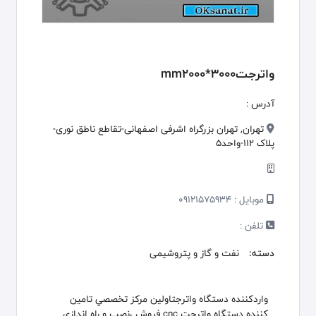
واترجت3000*mm2000
آدرس :
تهران, تهران بزرگراه اشرفی اصفهانی-تقاطع ناطق نوری-
پلاک 112-واحد5
موبایل :
09121575934
تلفن :
دسته:
نفت و گاز و پتروشیمی
واردکننده دستگاه واترجتاولين مرکز تخصصي تامين
کننده دستگاه واترجت cnc فروش ،نصب و راه اندازي