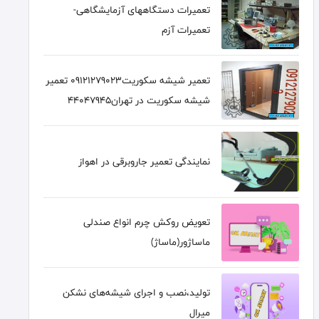
تعمیرات دستگاههای آزمایشگاهی-
تعمیرات آزم
تعمیر شیشه سکوریت09121279023 تعمیر
شیشه سکوریت در تهران44047945
نمایندگی تعمیر جاروبرقی در اهواز
تعویض روکش چرم انواع صندلی
ماساژور(ماساژ)
تولید،نصب و اجرای شیشه‌های نشکن
میرال