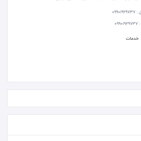
 :
09901929737
:
09901929737
خدمات