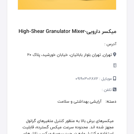
میکسر دارویی-High-Shear Granulator Mixer
آدرس :
تهران, تهران بلوار بابائیان، خیابان خورشید، پلاک 20
موبایل :
09190302872
تلفن :
دسته:
آرایشی بهداشتی و سلامت
میکسرهای برش بالا به منظور کنترل متغیرهای گرانول
مجهز شده اند. محدوده سرعت میکس گسترده، قابلیت
استفاده و کنترل مایع در حین پروسه میکس، نازل های