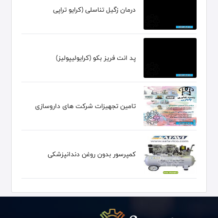
درمان زگیل تناسلی (کرایو تراپی
پد انت فریز بکو (کرایولیپولیز)
تامین تجهیزات شرکت های داروسازی
کمپرسور بدون روغن دندانپزشکی