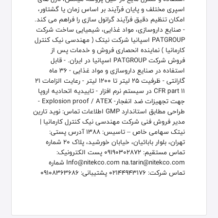
اسپری مختلف و پایان فرآیند بر اساس زمان یا گشتاور،
امکان تنظیم دقیق فرآیند گرانول سازی را فراهم می کند.
- صنایع داروسازی، مواد غذایی، شیمیایی ساخت شرکت
PATGROUP اسپانیا شرکت نیتک ( مهندسی نیک کنترل
کارمانیا ) نماینده انحصاری فروش و خدمات پس از
فروش شرکت PATGROUP اسپانیا در ایران. - قابل
استفاده در صنایع داروسازی و مواد غذایی - 36 ماه
گارانتی - ظرفیت 25 لیتر تا 1200 لیتر - رعایت الزامات 21
CFR part 11 در سیستم نرم افزار - تاییدیه اتحادیه اروپا
جهت تجهیزات ضد انفجار- Explosion proof / ATEX -
طراحی مطابق استاندارد GMP اطلاعات تماس: نوید تارین
مدیر فروش فنی شرکت مهندسی نیک کنترل کارمانیا |
نیتک سهامی خاص – تاسیس: 1388 آدرس پستی:
تهران، بلوار بابائیان، خیابان خورشید، پلاک 20 شماره
تماس مستقیم: 09190302872 پست الکترونیک:
Info@nitekco.com na.tarin@nitekco.com شماره
تماس شرکت: 02144943176 پشتیبانی: 09108363686