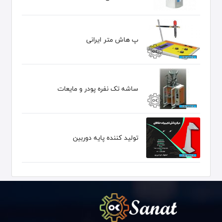
پ هاش متر ایرانی
ساشه تک نفره پودر و مایعات
توليد كننده پايه دوربين