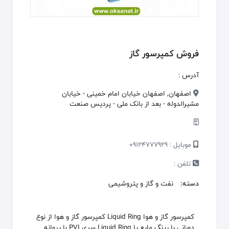
فروش کمپرسور گاز
آدرس :
اصفهان, اصفهان خیابان امام خمینی - خیابان
مشیرالدوله - بعد از بانک ملی - پردیس صنعت
موبایل :
09124777929
تلفن :
دسته:
نفت و گاز و پتروشیمی
کمپرسور گاز و هوا Liquid Ring کمپرسور گاز و هوا از نوع
دورانی با رینگ مایع یا Liquid Ring سری PVI با پروانه