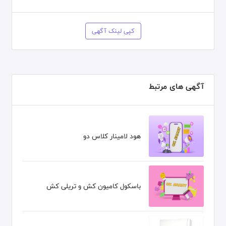
کپی لینک آگهی
آگهی های مرتبط
هود لامینار کلاس دو
باسکول کامیون کش و تریلی کش