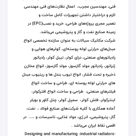
فنی، مهندسین مجرب، اعمال نظارت‌های فنی مهندسی
لازم و دراختیار داشتن تجهیزات کامل ساخت و
تعمیر مجری پروژه‌های طراحی، خرید و نصب(EPC) در
زمینه صنایع نفت و گاز و پتروشیمی می‌باشد.
شرکت مکانیک سیالات به عنوان سازنده تخصصی انواع
مبدل‌های حرارتی لوله پوسته‌ای، کولرهای هوایی و
رادیاتورهای صنعتی، درای کولر، تیبل کولر، رادیاتور
ژنراتور، رادیاتور مولد گازسوز، مولد گازسوز، انواع مخازن
ذخیره و تحت فشار، انواع تیوب بندل ها و ریتیوب مبدل
های حرارتی لوله پوسته ای، طراحی و ساخت انواع
فیلترهای صنعتی، طراحی و ساخت انواع افترکولر،
اینترکولر، فلش کولر، سمپل کولر، چنل کاور و بویلر
آماده همکاری با کلیه شرکت‌های
صنایع فولاد ، نفت،
گاز، پتروشیمی، انرژی، مواد غذایی، تاسیسات و …. در
اقصی نقاط ایران می‌باشد .
Designing and manufacturing :industrial radiators-