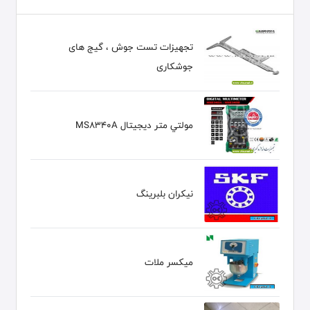
تجهیزات تست جوش ، گیج های
جوشکاری
مولتي متر ديجيتال MS8340A
نيكران بلبرينگ
میکسر ملات