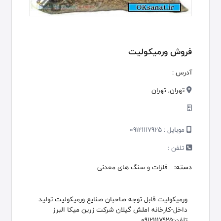
فروش ورمیکولیت
آدرس :
تهران, تهران
موبایل :
09121117925
تلفن :
دسته:
فلزات و سنگ های معدنی
ورمیکولیت قابل توجه صاحبان صنایع ورمیکولیت تولید
داخل-کارخانه املش گیلان شرکت زرین میکا البرز
تلفن:09121117925