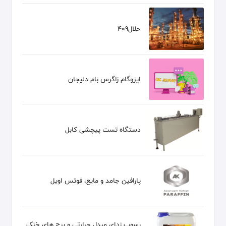
حلال409
ایزوگام زاگرس بام دلیجان
دستگاه تست پیچشی کابل
پارافین جامد و مایع، فوتس اویل
رسوب زدای مبدل حرارتی و برج های خنک