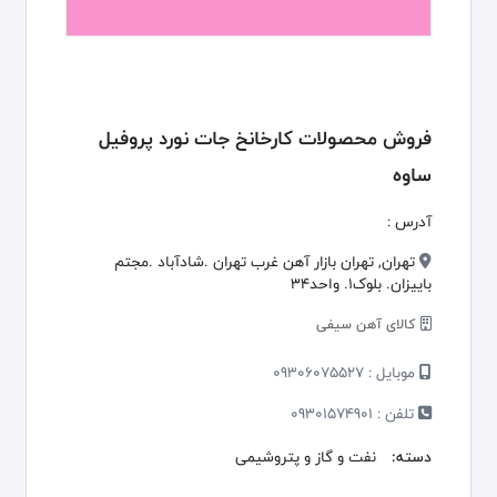
فروش محصولات کارخانخ جات نورد پروفیل
ساوه
آدرس :
تهران, تهران بازار آهن غرب تهران .شادآباد .مجتم
باییزان. بلوک1. واحد34
کالای آهن سیفی
موبایل :
09306075527
تلفن :
09301574901
دسته:
نفت و گاز و پتروشیمی