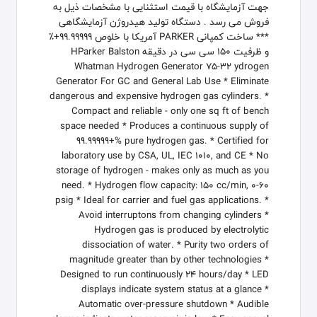
جهت آزمایشگاه با قیمت استثنایی با مشخصات ذیل به
فروش می رسد . دستگاه تولید هیدروژن آزمایشگاهی
*** ساخت کمپانی PARKER آمریکا با خلوص ۹۹.۹۹۹۹۹+٪
و ظرفیت 150 سی سی در دقیقه HParker Balston
Whatman Hydrogen Generator 75-32 ydrogen
Generator For GC and General Lab Use * Eliminate
dangerous and expensive hydrogen gas cylinders. *
Compact and reliable - only one sq ft of bench
space needed * Produces a continuous supply of
99.99999+% pure hydrogen gas. * Certified for
laboratory use by CSA, UL, IEC 1010, and CE * No
storage of hydrogen - makes only as much as you
need. * Hydrogen flow capacity: 150 cc/min, 0-60
psig * Ideal for carrier and fuel gas applications. *
Avoid interruptons from changing cylinders *
Hydrogen gas is produced by electrolytic
dissociation of water. * Purity two orders of
magnitude greater than by other technologies *
Designed to run continuously 24 hours/day * LED
displays indicate system status at a glance *
Automatic over-pressure shutdown * Audible