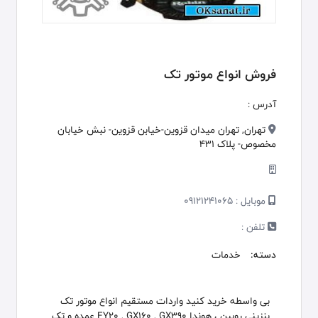
فروش انواع موتور تک
آدرس :
تهران, تهران میدان قزوین-خیابن قزوین- نبش خیابان
مخصوص- پلاک 431
موبایل :
09121241065
تلفن :
دسته:
خدمات
بی واسطه خرید کنید واردات مستقیم انواع موتور تک
بنزینی روبین ، هوندا EY20 , GX160 , GX390 عمده و تک