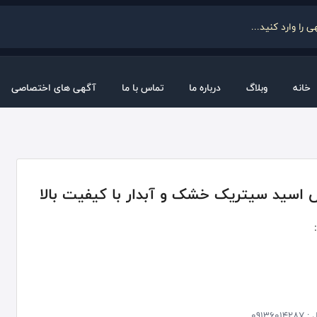
خانه
وبلاگ
درباره ما
تماس با ما
آگهی های اختصاصی
اسید سیتریک خشک و آبدار با کیفیت بالا
 :
09136014287