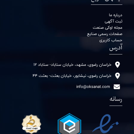
درباره ما
ثبت آگهی
مجله اوکی صنعت
صفحات رسمی صنایع
حساب کاربری
آدرس
خراسان رضوی، مشهد، خیابان سناباد- سناباد 12
خراسان رضوی، نیشابور، خیابان بعثت- بعثت 44
info@oksanat.com
رسانه