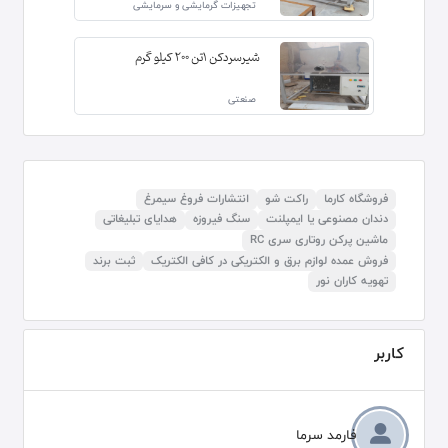
تجهیزات گرمایشی و سرمایشی
شیرسردکن 1تن 200 کیلو گرم
صنعتی
فروشگاه کارما
راکت شو
انتشارات فروغ سیمرغ
دندان مصنوعی یا ایمپلنت
سنگ فیروزه
هدایای تبلیغاتی
ماشین پرکن روتاری سری RC
فروش عمده لوازم برق و الکتریکی در کافی الکتریک
ثبت برند
تهویه کاران نور
کاربر
فارمد سرما