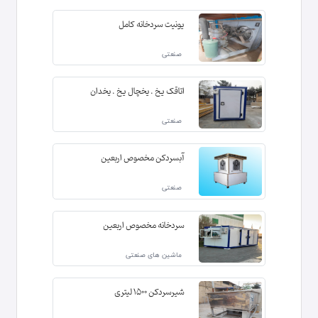
یونیت سردخانه کامل
صنعتی
اتاقک یخ . یخچال یخ . یخدان
صنعتی
آبسردکن مخصوص اربعین
صنعتی
سردخانه مخصوص اربعین
ماشین های صنعتی
شیرسردکن 1500 لیتری