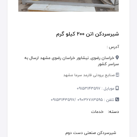
شیرسردکن 1تن 200 کیلو گرم
آدرس :
خراسان رضوی, نيشابور خراسان رضوی مشهد ارسال به
سراسر کشور
صنایع برودتی فارمد سرما مشهد
موبایل :
09153143597
تلفن :
09036783595 /09153143597
دسته:
خدمات
شیرسردکن صنعتی دست دوم