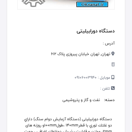
دستگاه دورابیلیتی
آدرس :
تهران, تهران خیابان پیروزی پلاک 612
موبایل :
09106003940
تلفن :
دسته:
نفت و گاز و پتروشیمی
دستگاه دورابیلیتی (دستگاه آزمايش دوام سنگ) داراي
دو غلتك توري با قطر140mm ،طول100mmو روزنه های
2mm، مخزن و قابليت پذيرش دوغلطك اضافي ، جهت