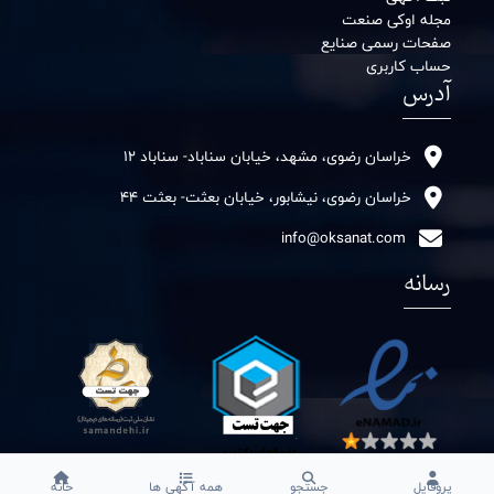
مجله اوکی صنعت
صفحات رسمی صنایع
حساب کاربری
آدرس
خراسان رضوی، مشهد، خیابان سناباد- سناباد 12
خراسان رضوی، نیشابور، خیابان بعثت- بعثت 44
info@oksanat.com
رسانه
پروفایل
جستجو
همه آگهی ها
خانه