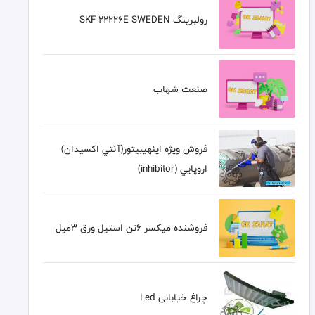
رولبرینگ SKF 22226E SWEDEN
صنعت شهاب
فروش ويژه اينهيبيتور(آنتي اکسيدان)
اروپايي (inhibitor)
فروشنده میکسر 6تن استیل ورق 3میل
چراغ خیابانی Led