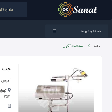
دسته بندی ها
خانه
مشاهده آگهی
جت پری
آدرس :
تهران
254