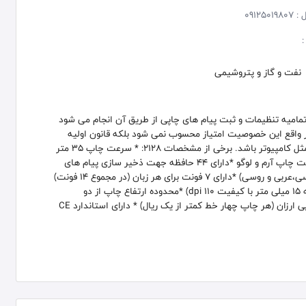
 :
09125019807
:
نفت و گاز و پتروشیمی
تمامیه تنظیمات و ثبت پیام های چاپی از طریق آن انجام می شود
ر واقع این خصوصیت امتیاز محسوب نمی شود بلکه قانون اولیه
جت پرینتر می باشد که باید بی نیاز از هر گونه دستگاه خارجی مثل کامپیوتر باشد. برخی از مشخصات 2128: * سرعت چاپ 35 متر
بردقیقه * با منوی فارسی و کاربری بسیار آسان *چهار خط با قابلیت چاپ آرم و لوگو *دارای 44 حافظه جهت ذخیر سازی پیام های
متفاوت * دو زبانه با قابلیت انتخاب توسط مشتری(فارسی،انگلیسی،عربی و روسی) *دارای 7 فونت برای هر زبان (در مجموع 14 فونت)
* فاصله هد تا محصول 8 میلی متر با کیفیت چاپ 180dpi (فاصله 15 میلی متر با کیفیت 110 dpi) *محدوده ارتفاع چاپ از دو
میلیمتر تا 18 میلی متر * هماهنگ با هر 12 نوع جوهر مطسا * چاپی ارزان (هر چاپ چهار خط کمتر از یک ریال) * دارای استاندارد CE