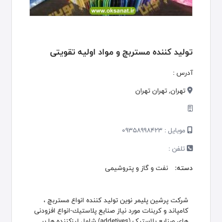
تولید کننده مستربچ و مواد اولیه تقویتی
آدرس :
تهران, تهران تهران
موبایل :
09358998423
تلفن :
دسته:
نفت و گاز و پتروشیمی
شرکت پرشین پلیمر نوین توليد كننده انواع مستربچ ،
كامپاند و كربنات مورد نياز صنايع پلاستيك-انواع افزودنی
های صنایع پلاستیک (addetives) شامل لیزکننده ها بر