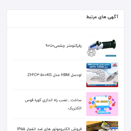
آگهی های مرتبط
رفرکتومتر چشمی0تا90
لودسل HBM مدل Z6FC3-500KG
ساخت , نصب راه اندازی کوره قوس
الکتریک
فروش الکتروموتور های ضد انفجار IP55