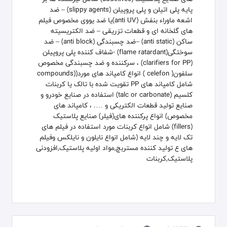
پایه پلی اتیلن و پلی پروپیلن (slippy agents) – ضد
اشعه ماوراء بنفش (anti UV)یا ضد یووی مخصوص فیلم
های گلخانه ای و قطعات تزریقی – ضد الکتریسیته
ساکن (anti static) –ضد چسبندگی (anti block) – ضد
سوختگی(flame ratardant) -شفاف کننده پلی پروپیلن
(clarifiers for PP) ، سرکننده و ضد چسبندگی مخصوص
سلفون( celefon ) انواع کامپاند های مورد((compounds
شامل کامپاند های PP تقویت شده با تالک یا کربنات
کلسیم (talc or carbonate) استفاده در صنایع خودرو و
صنایع تولید قطعات الکتریکی و …. ، کامپاند های
مخصوص) انواع پرکننده های(فیلر) صنایع پلاستیک
(fillers) شامل انواع كربنات مورد استفاده در فیلم های
تک لایه و چند لایه (شامل انواع نایلون و نایلکس وفیلم
های ع تولید کننده مستربچ,مواد اولیه پلاستیک,افزودنی
پلاستیک,کربنات