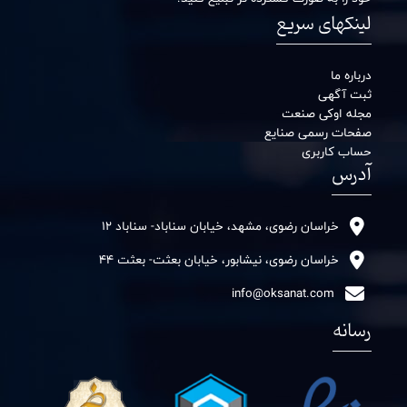
لینکهای سریع
درباره ما
ثبت آگهی
مجله اوکی صنعت
صفحات رسمی صنایع
حساب کاربری
آدرس
خراسان رضوی، مشهد، خیابان سناباد- سناباد 12
خراسان رضوی، نیشابور، خیابان بعثت- بعثت 44
info@oksanat.com
رسانه