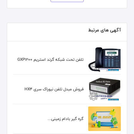
آگهی های مرتبط
تلفن تحت شبکه گرند استریم GXP1200
فروش مبدل تلفن نیوراک سری HX4
گره گیر بادام زمینی...