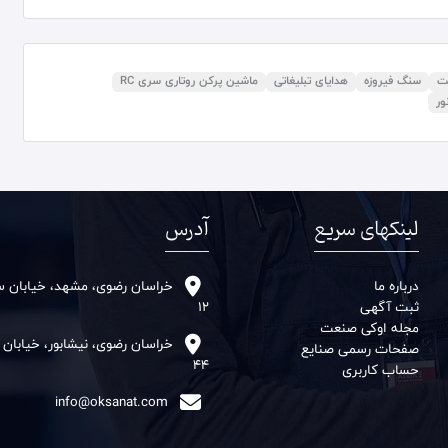
نت
سنگ فیروزه
هدایای تبلیغاتی
ماشین پرکن روتاری سری RC
ور
لینکهای سریع
آدرس
درباره ما
خراسان رضوی، مشهد، خیابان سنا
ثبت آگهی
12
مجله اوکی صنعت
خراسان رضوی، نیشابور، خیابان
صفحات رسمی صنایع
44
حساب کاربری
info@oksanat.com