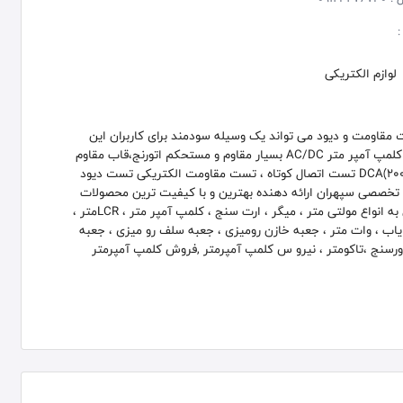
:
لوازم الکتریکی
D با قابلیت دیتاهلد و تست مقاومت و دیود می تواند یک وسیله سودمند برای کاربران این
دستگاه باشد. مشخصات فنی AC/DC کلمپ آمپرمتر DM-6046: کلمپ آمپر متر AC/DC بسیار مقاوم و مستحکم اتورنج،قاب مقاوم
در مقابل آب محدوده اندازه گیری : DCA(200A,1000A) ACA(200A,1000A) تست اتصال کوتاه ، تست مقاومت الکتریکی تست دیود
تجهیزات تخصصی سپهران ارائه دهنده بهترین و با کیفیت ترین محصولات
از برترین برند های معتبر جهانی . از جمله این تجهیزات می توان به انواع مولتی متر ، میگر ، ارت سنج ، کلمپ آمپر متر ، LCRمتر ،
ه یاب ، وات متر ، جعبه خازن رومیزی ، جعبه سلف رو میزی ، جعبه
 دورسنج ،تاکومتر ، نیرو س کلمپ آمپرمتر ,فروش کلمپ آمپرمتر