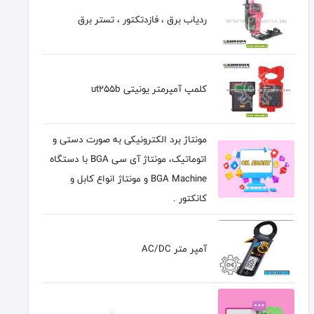
ردياب برق ، فازدتكتور ، تستر برق
کلمپ آمپرمتر یونیتی ut255b
مونتاژ برد الکترونیکی به صورت دستی و
اتوماتیک، مونتاژ آی سی BGA با دستگاه
BGA Machine و مونتاژ انواع کابل و
کانکتور .
آمپر متر AC/DC