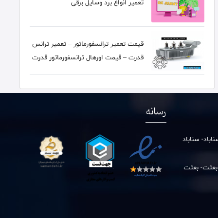
تعمیر انواع برد وسایل برقی
قیمت تعمیر ترانسفورماتور – تعمیر ترانس
قدرت – قیمت اورهال ترانسفورماتور قدرت
رسانه
باد- سناباد
 بعثت- بعثت