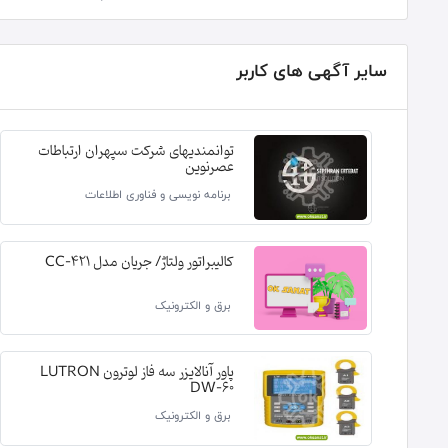
سایر آگهی های کاربر
توانمندیهای شرکت سپهران ارتباطات
عصرنوین
برنامه نویسی و فناوری اطلاعات
کالیبراتور ولتاژ/ جریان مدل CC-421
برق و الکترونیک
پاور آنالایزر سه فاز لوترون LUTRON
DW-60
برق و الکترونیک