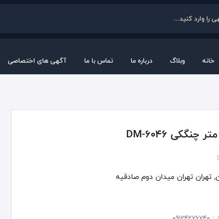
خانه
وبلاگ
درباره ما
تماس با ما
آگهی های اختصاصی
ر چنگکی DM-6046
, تهران تهران میدان دوم صادقیه
 :
09124276740