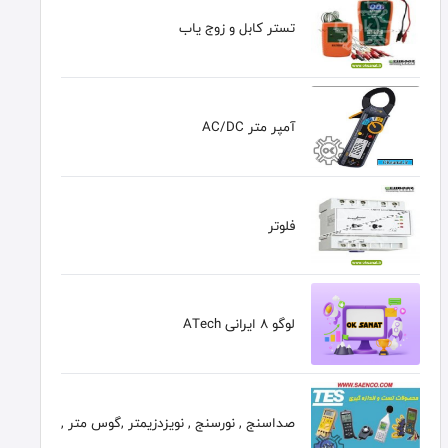
تستر کابل و زوج یاب
آمپر متر AC/DC
فلوتر
لوگو 8 ایرانی ATech
صداسنج , نورسنج , نویزدزیمتر ,گوس متر ,