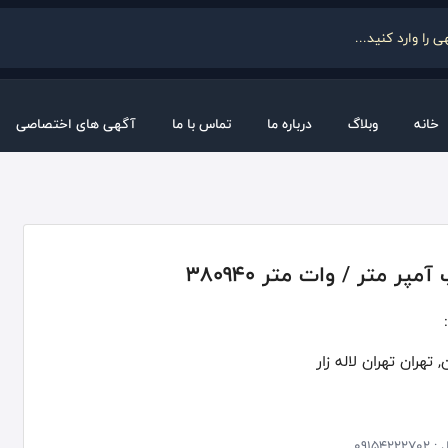
خانه
وبلاگ
درباره ما
تماس با ما
آگهی های اختصاصی
مپر متر / وات متر 380940
 تهران تهران لاله زار
 :
09154222702