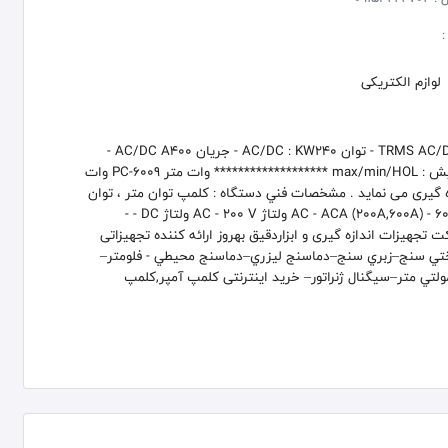
:
لوازم الکتریکی
کلمپ آمپر متر / وات متر 380940 مشخصات فنی دستگاه : - TRMS AC/DC - توان AC/DC : KW240 - جریان AC/DC A400 -
ولتاژ DC : 400V - ولتاژAC : 600V - فرکانس : 100 ~ 1MHZ - نمایش : max/min/HOL ******************* وات متر PC-6009 وات
اندازه گیری می نماید . مشخصات فني دستگاه : کلمپ توان متر ، توان
پایین مدل : PC-6009 رزولیشن توان بالا از 1 وات 10000 وات AC - ACA (200A,600A) - 600 V ولتاژ AC - 200 V ولتاژ DC - -
* شرکت تجهیزات اندازه گیری و ابزاردقیق بهروز ارائه کننده تجهیزاتی
تي سنج–زبري سنج–دماسنج ليزري–دماسنج محيطي - فلومتر–
ي متر–سيگنال ژنراتور– خرید اینترنتی كلمپ آمپر,کلمپ