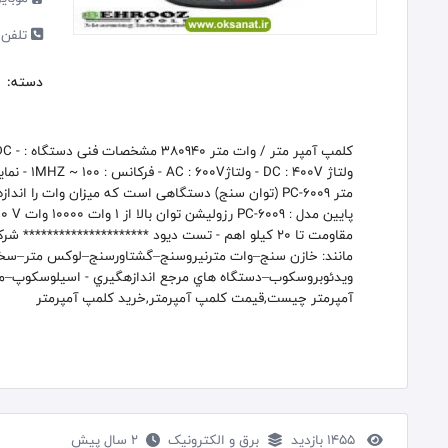
تلفن 
دسته:
متر PC-6009 (توان سنج) دستگاهی است که میزان وات را 
مقاومت تا 20 کیلو اهم - تست دیود ********************
مانند: خازن سنج–وات مترنيروسنج–گشتاورسنج–لوکس متر–سخ
ويدئوبروسکوب–دستگاه هاي مرجع اندازهگيري - اسيلوسکوپ–مولت
آمپرمتر چیست,قیمت کلمپ آمپرمتر,خرید کلمپ آمپرمتر
1455 بازدید
برق و الکترونیک
2 سال پیش