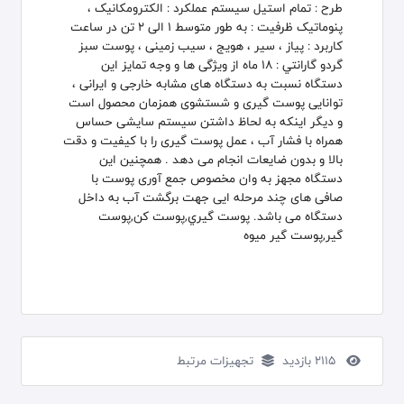
طرح : تمام استیل سیستم عملکرد : الکترومکانیک ،
پنوماتیک ظرفیت : به طور متوسط 1 الی 2 تن در ساعت
کاربرد : پیاز ، سیر ، هویج ، سیب زمینی ، پوست سبز
گردو گارانتي : 18 ماه از ویژگی ها و وجه تمایز این
دستگاه نسبت به دستگاه های مشابه خارجی و ایرانی ،
توانایی پوست گیری و شستشوی همزمان محصول است
و دیگر اینکه به لحاظ داشتن سیستم سایشی حساس
همراه با فشار آب ، عمل پوست گیری را با کیفیت و دقت
بالا و بدون ضایعات انجام می دهد . همچنین این
دستگاه مجهز به وان مخصوص جمع آوری پوست با
صافی های چند مرحله ایی جهت برگشت آب به داخل
دستگاه می باشد. پوست گيري,پوست کن,پوست
گير,پوست گير ميوه
2115 بازدید
تجهیزات مرتبط