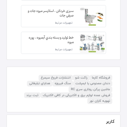
سبزی خردکن ، اسلایسر میوه جات و
صیفی جات
تجهیزات مرتبط
خط توليد و بسته بندي آبميوه ، پوره
ميوه
تجهیزات مرتبط
فروشگاه کارما
راکت شو
انتشارات فروغ سیمرغ
دندان مصنوعی یا ایمپلنت
سنگ فیروزه
هدایای تبلیغاتی
ماشین پرکن روتاری سری RC
فروش عمده لوازم برق و الکتریکی در کافی الکتریک
ثبت برند
تهویه کاران نور
کاربر