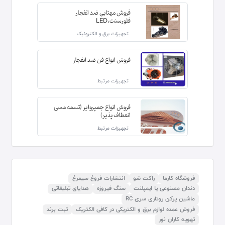
فروش مهتابی ضد انفجار
فلورسنت،LED
تجهیزات برق و الکترونیک
فروش انواع فن ضد انفجار
تجهیزات مرتبط
فروش انواع جمپروایر (تسمه مسی
انعطاف پذیر)
تجهیزات مرتبط
فروشگاه کارما
راکت شو
انتشارات فروغ سیمرغ
دندان مصنوعی یا ایمپلنت
سنگ فیروزه
هدایای تبلیغاتی
ماشین پرکن روتاری سری RC
فروش عمده لوازم برق و الکتریکی در کافی الکتریک
ثبت برند
تهویه کاران نور