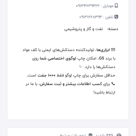
موبایل :
09134639422
تلفن :
09131268394
دسته:
نفت و گاز و پتروشیمی
🧤
ابزاری‌ها
، تولیدکننده دستکش‌های ایمنی با کف مواد
با برند
GS
، امکان چاپ
لوگوی اختصاصی شما
روی
دستکش‌ها را دارد. ✨
حداقل سفارش برای چاپ لوگو فقط
۱۰۰۰ جفت
است.
📞 برای
کسب اطلاعات بیشتر و ثبت سفارش
، با ما در
ارتباط باشید!
449 بازدید
تجهیزات مرتبط