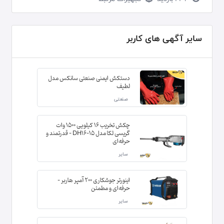
سایر آگهی های کاربر
دستکش ایمنی صنعتی سانکس مدل
لطیف
صنعتی
چکش تخریب 16 کیلویی 1500 وات
گریسی لکا مدل DH16-15 – قدرتمند و
حرفه‌ای
سایر
اینورتر جوشکاری 200 آمپر هاربر –
حرفه‌ای و مطمئن
سایر