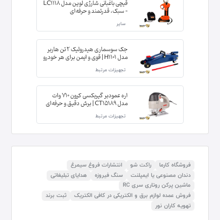
قیچی باغبانی شارژی لوین مدل LC1118
– سبک، قدرتمند و حرفه‌ای
سایر
جک سوسماری هیدرولیک 2 تن هاربر
مدل H1101 | قوی و ایمن برای هر خودرو
تجهیزات مرتبط
اره عمودبر گیربکسی کرون 710 وات
مدل CT15189 | برش دقیق و حرفه‌ای
تجهیزات مرتبط
فروشگاه کارما
راکت شو
انتشارات فروغ سیمرغ
دندان مصنوعی یا ایمپلنت
سنگ فیروزه
هدایای تبلیغاتی
ماشین پرکن روتاری سری RC
فروش عمده لوازم برق و الکتریکی در کافی الکتریک
ثبت برند
تهویه کاران نور