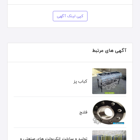
کپی لینک آگهی
آگهی های مرتبط
کباب پز
فلنج
تولید و ساخت انکربولت های صنعتی و