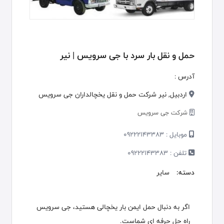
حمل و نقل بار سرد با جی سرویس | نیر
آدرس :
اردبيل, نير شرکت حمل و نقل یخچالداران جی سرویس
شرکت جی سرویس
موبایل :
09222143383
تلفن :
09222143383
دسته:
سایر
اگر به دنبال حمل ایمن بار یخچالی هستید، جی سرویس
راه حل حرفه ای شماست.