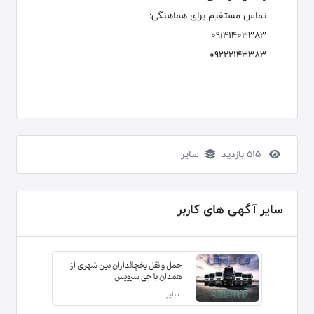
تماس مستقیم برای هماهنگی:
09141403383
09222143383
515 بازدید
سایر
سایر آگهی های کاربر
حمل و نقل یخچالداران بین شهری از
همدان با جی سرویس
سایر