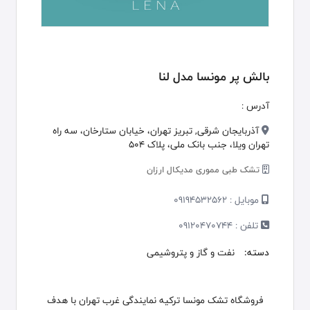
بالش پر مونسا مدل لنا
آدرس :
آذربايجان شرقی, تبريز تهران، خیابان ستارخان، سه راه
تهران ویلا، جنب بانک ملی، پلاک 504
تشک طبی مموری مدیکال ارزان
موبایل :
09194532562
تلفن :
09120470744
دسته:
نفت و گاز و پتروشیمی
فروشگاه تشک مونسا ترکیه نمایندگی غرب تهران با هدف