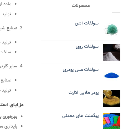
ماده ا
محصولات
تولید س
سولفات آهن
صنایع شیم
تولید 
سولفات روی
ساخت گ
سایر کاربر
سولفات مس پودری
صنایع 
تولید 
پودر طلایی اکارت
مزایای استف
پیگمنت های معدنی
بهره‌وری با
پایداری م