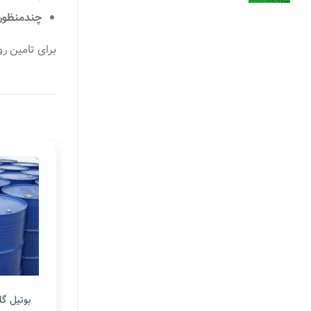
چندمنظوره
برای تامین رو