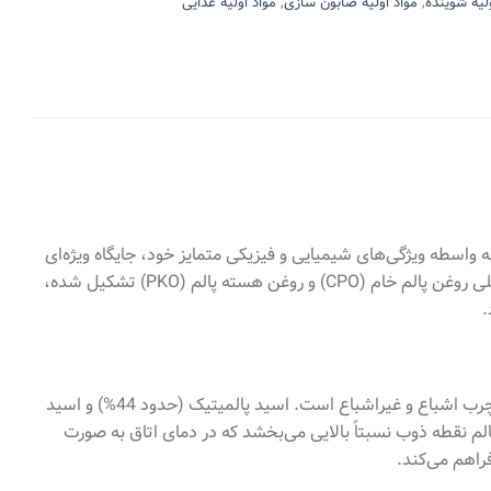
لیه شوینده
,
مواد اولیه صابون سازی
,
مواد اولیه غذایی
لم، یک روغن نباتی استخراج شده از میوه نخل روغنی (Elaeis guineensis)، به واسطه ویژگی‌های شیمیایی و فیزیکی متمایز خود، جایگاه ویژه‌ای
به خود اختصاص داده است. این روغن که از دو بخش اصلی روغن پالم خام (CPO) و روغن هسته پالم (PKO) تشکیل شده،
.
روغن پالم عمدتاً از تری‌گلیسیریدها تشکیل شده و حاوی ترکیبی متعادل از اسیدهای چرب اشباع و غیراشباع است. اسید پالمیتیک (حدود 44%) و اسید
روغن پالم نقطه ذوب نسبتاً بالایی می‌بخشد که در دمای اتاق به صورت
راهم می‌کند.