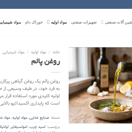
Skip
to
content
شین آلات صنعتی
تجهیزات صنعتی
مواد اولیه
خوراک دام
مواد شیمیایی
خانه
/
مواد اولیه
/
مواد شیمیایی
روغن پالم
Add to
wishlist
روغن پالم یک روغن گیاهی پرکار
به فرد خود، در طیف وسیعی از صن
اولیه کلیدی مورد استفاده قرار م
است که پایداری اکسیداتیو بالایی 
دسته:
صنایع غذایی
,
مواد اولیه
,
مواد ش
برچسب:
اسید چرب
,
امولسیفایر
,
اولئیک