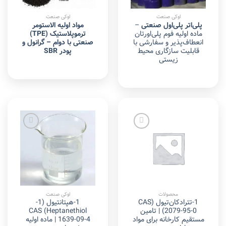
اوکی صنعت
اوکی صنعت
پلی‌اتر پلی‌اول صنعتی
–
مواد اولیه الاستومر
ماده اولیه فوم پلی‌اورتان
ترموپلاستیک (TPE)
انعطاف‌پذیر و سفارشی با
صنعتی با دوام – گرانول و
قابلیت سازگاری محیط
پودر SBR
زیستی
Add to
Add to
wishlist
wishlist
محصولات
اوکی صنعت
1-تترادکان‌تیول (CAS
1-هپتانتیول (1-
2079-95-0) | تامین
Heptanethiol) CAS
مستقیم کارخانه برای مواد
1639-09-4 | ماده اولیه