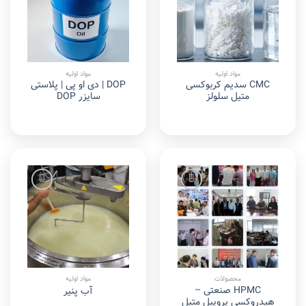
wishlist
wishlist
مواد اولیه
مواد اولیه
CMC سدیم کربوکسی
DOP | دی او پی | پلاستی
متیل سلولز
سایزر DOP
Add to
Add to
wishlist
wishlist
محصولات
مواد اولیه
HPMC صنعتی –
آب پنیر
هیدروکسی پروپیل متیل