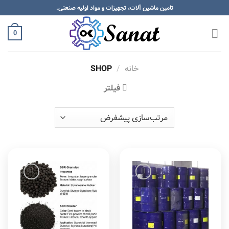
Skip
تامین ماشین آلات، تجهیزات و مواد اولیه صنعتی.
to
content
0
خانه
/
SHOP
فیلتر
Add to
Add to
wishlist
wishlist