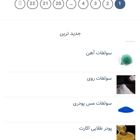
22
21
20
…
4
3
2
1
جدید ترین
سولفات آهن
سولفات روی
سولفات مس پودری
پودر طلایی اکارت