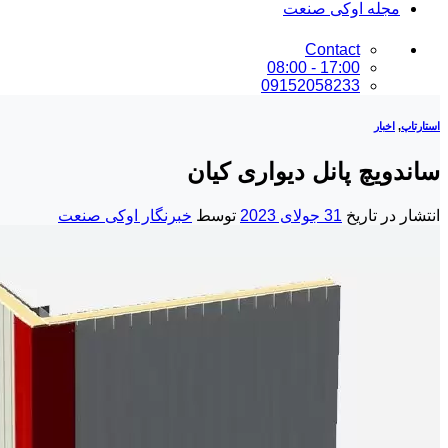
مجله اوکی صنعت
Contact
17:00 - 08:00
09152058233
استارتاپ
,
اخبار
ساندویچ پانل دیواری کیان
انتشار در تاریخ
31 جولای 2023
توسط
خبرنگار اوکی صنعت