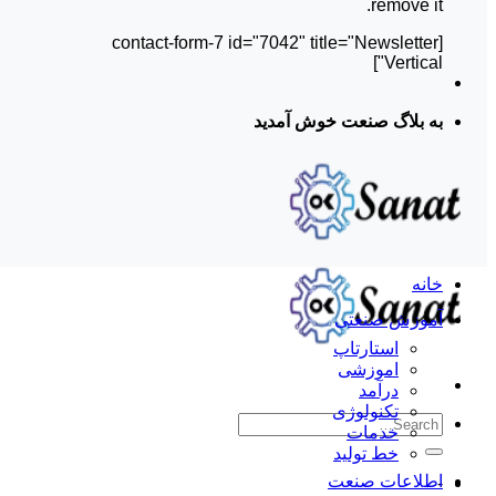
remove it.
[contact-form-7 id="7042" title="Newsletter
Vertical"]
به بلاگ صنعت خوش آمدید
خانه
آموزش صنعتی
استارتاپ
اموزشی
درآمد
تکنولوژی
خدمات
خط تولید
اطلاعات صنعت
-