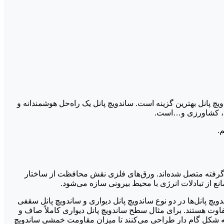
چ پانل بهترین گزینه است. ساندویچ پانل یک راه‌حل هوشمندانه و
امی، کشاورزی و…است.
.
ر گرفته متصل شده‌اند. ورق‌های فلزی نقش محافظت از ساختار
ع از تبادلات انرژی با محیط بیرونی سازه می‌شود.
یچ پانل‌ها در دو نوع ساندویچ پانل دیواری و ساندویچ پانل سقفی
فاوت هستند. برای مثال سطح ساندویچ پانل دیواری کاملاً صاف و
به شکل گام دار طراحی می‌کنند تا میزان مقاومت خمشی ساندویچ