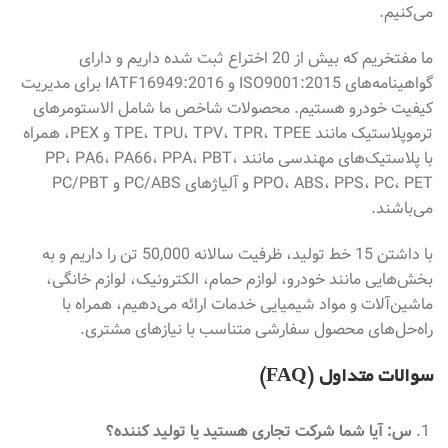
می‌کنیم.
ما مفتخریم که بیش از 20 اختراع ثبت شده داریم و دارای
گواهینامه‌های ISO9001:2015 و IATF16949:2016 برای مدیریت
کیفیت خودرو هستیم. محصولات شاخص ما شامل الاستومرهای
ترموپلاستیک مانند TPE، TPU، TPV، TPR، TPEE و PEX، همراه
با پلاستیک‌های مهندسی مانند PP، PA6، PA66، PPA، PBT،
PPO، ABS، PPS، PC، PET و آلیاژهای PC/ABS و PC/PBT
می‌باشند.
با داشتن 15 خط تولید، ظرفیت سالانه 50,000 تن را داریم و به
بخش‌هایی مانند خودرو، لوازم حمام، الکترونیک، لوازم خانگی،
ماشین‌آلات و مواد شیمیایی خدمات ارائه می‌دهیم، همراه با
راه‌حل‌های محصول سفارشی متناسب با نیازهای مشتری.
سوالات متداول (FAQ)
س: آیا شما شرکت تجاری هستید یا تولید کننده؟