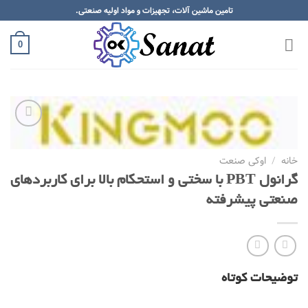
Skip
تامین ماشین آلات، تجهیزات و مواد اولیه صنعتی.
to
content
0
Add to
wishlist
خانه
/
اوکی صنعت
گرانول PBT با سختی و استحکام بالا برای کاربردهای
صنعتی پیشرفته
توضیحات کوتاه