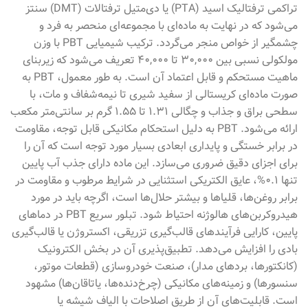
تراکمی ترفتالیک اسید (PTA) یا دی‌متیل ترفتالات (DMT) سنتز
می‌شود که در نهایت به ماده‌ای با مجموعه‌ای منحصر به فرد و
چشمگیر از خواص منجر می‌گردد. ترکیب شیمیایی PBT با وزن
مولکولی نسبی بین ۳۰,۰۰۰ تا ۴۰,۰۰۰ تعریف می‌شود که زیربنای
ماهیت مستحکم و قابل اعتماد آن است. به طور معمول، PBT به
صورت ماده‌ای کریستالی از سفید شیری تا نیمه‌شفاف و مات، با
سطحی براق و جذاب و چگالی ۱.۳۱ تا ۱.۵۵ گرم بر سانتی‌متر مکعب
ارائه می‌شود. PBT به دلیل استحکام مکانیکی قابل توجه، مقاومت
در برابر خستگی و پایداری ابعادی بسیار مورد توجه است که آن را
برای اجزای دقیق ضروری می‌سازد. این ماده دارای جذب آب پایین
تنها ۰.۱%، عایق الکتریکی استثنایی در شرایط مرطوب و مقاومت در
برابر روغن‌ها، قلیاها و بیشتر حلال‌ها است، اگرچه باید در مورد
هیدروکربن‌های هالوژنه احتیاط شود. تبلور سریع PBT در دماهای
پایین، کارایی فرآیندهای قالب‌گیری تزریقی، اکستروژن یا قالب‌گیری
بادی را افزایش می‌دهد. تطبیق‌پذیری آن در بخش الکترونیک
(کانکتورها، بردهای مدار)، صنعت خودروسازی (قطعات موتور،
سنسورها) و زمینه‌های مکانیکی (چرخ‌دنده‌ها، یاتاقان‌ها) مشهود
است. قابلیت‌های آن از طریق اصلاحات با الیاف شیشه یا