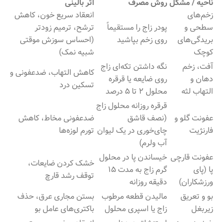
ناحیه / مشکل
روش مصرف
اثر بالینی
زخم‌های
انعقاد سریع خون، کاهش
سطحی و
پودر زاج را مستقیماً
ترشح، ترمیم زودتر
بریدگی‌های
روی زخم بپاشید
(احساس سوزش موقتی
کوچک
شبیه نمک)
آفت، زخم
نگه داشتن تکه‌ای زاج
کاهش التهاب، ضدعفونی و
دهان و
روی ضایعه یا قرقره
تسکین درد
التهاب لثه
محلول ۲ تا ۵ درصد
قرقره روزانه محلول زاج
عفونت گلو و
(نصف قاشق
ضدعفونی مخاط، کاهش
فارنژیت
چای‌خوری در یک لیوان
تورم لوزه‌ها
آب ولرم)
عفونت قارچی
خیساندن پا در محلول
خشک کردن ضایعات،
پا (پای
گرم زاج به مدت ۱۵
توقف رشد قارچ
ورزشکاران)
دقیقه روزانه
بو و تعریق
مالیدن قطعه مرطوب
بستن مجاری عرق، حذف
زیربغل
زاج یا اسپری محلول
باکتری‌های عامل بو