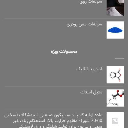
سولفات روی
سولفات مس پودری
محصولات ویژه
انیدرید فتالیک
متیل استات
ماده اولیه کامپاند سیلیکون صنعتی نیمه‌شفاف (سختی
60-70 شور) - مقاوم حرارت بالا، استحکام زیاد، غیر
سمی و بی‌بو - برای تولید شلنگ و ورق لاستیکی