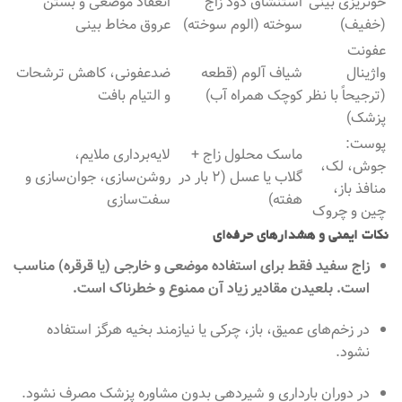
خونریزی بینی
استنشاق دود زاج
انعقاد موضعی و بستن
(خفیف)
سوخته (الوم سوخته)
عروق مخاط بینی
عفونت
واژینال
شیاف آلوم (قطعه
ضدعفونی، کاهش ترشحات
(ترجیحاً با نظر
کوچک همراه آب)
و التیام بافت
پزشک)
پوست:
ماسک محلول زاج +
لایه‌برداری ملایم،
جوش، لک،
گلاب یا عسل (۲ بار در
روشن‌سازی، جوان‌سازی و
منافذ باز،
هفته)
سفت‌سازی
چین و چروک
نکات ایمنی و هشدارهای حرفه‌ای
زاج سفید فقط برای استفاده موضعی و خارجی (یا قرقره) مناسب
است. بلعیدن مقادیر زیاد آن ممنوع و خطرناک است.
در زخم‌های عمیق، باز، چرکی یا نیازمند بخیه هرگز استفاده
نشود.
در دوران بارداری و شیردهی بدون مشاوره پزشک مصرف نشود.