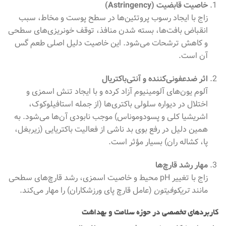
خاصیت قابضیت (Astringency)
زاج با ایجاد رسوب پروتئین‌ها در سطح پوست و مخاط، سبب
انقباض بافت‌ها، بسته شدن منافذ، توقف خونریزی‌های سطحی
و کاهش ترشحات می‌شود. این خاصیت دلیل اصلی طعم گس
آن است.
اثر ضدعفونی‌کننده و آنتی‌باکتریال
آلوم یون‌های آلومینیوم آزاد کرده و با ایجاد تنش اسمزی و
اختلال در دیواره سلولی باکتری‌ها (از جمله استافیلوکوک،
اشریشیا کلی و پسودوموناس) موجب نابودی آن‌ها می‌شود. به
همین دلیل در رفع بوی بد ناشی از فعالیت باکتریایی (زیربغل،
پا، کشاله ران) بسیار مؤثر است.
مهار رشد قارچ‌ها
زاج با تغییر pH محیط و خاصیت اسمزی، رشد قارچ‌های سطحی
مانند
تریکوفیتون
(عامل قارچ پای ورزشکاران) را مهار می‌کند.
کاربردهای تخصصی در حوزه سلامت و بهداشت