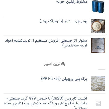
مخلوط زایلین, حواله
پودر چربی شیر (باترمیلک پودر)
سلولز اتر صنعتی: فروش مستقیم از تولیدکننده (مواد
اولیه ساختمانی)
بالاترین امتیاز
پرک پلی پروپیلن (PP Flakes)
اکسید کاپروس (Cu2O) با خلوص 99% گرید صنعتی -
ماده اولیه قارچ‌کش و رنگ ضد خزه/رسوب (تامین عمده
مستقیم)