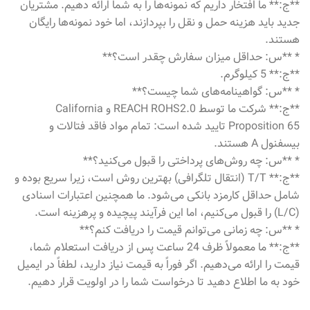
**ج:** ما افتخار داریم که نمونه‌ها را به شما ارائه دهیم. مشتریان
جدید باید هزینه حمل و نقل را بپردازند، اما خود نمونه‌ها رایگان
هستند.
* **س: حداقل میزان سفارش چقدر است؟**
**ج:** 5 کیلوگرم.
* **س: گواهینامه‌های شما چیست؟**
**ج:** شرکت ما توسط REACH ROHS2.0 و California
Proposition 65 تایید شده است: تمام مواد فاقد فتالات و
بیسفنول A هستند.
* **س: چه روش‌های پرداختی را قبول می‌کنید؟**
**ج:** T/T (انتقال تلگرافی) بهترین روش است، زیرا سریع بوده و
شامل حداقل کارمزد بانکی می‌شود. ما همچنین اعتبارات اسنادی
(L/C) را قبول می‌کنیم، اما این فرآیند پیچیده و پرهزینه است.
* **س: چه زمانی می‌توانم قیمت را دریافت کنم؟**
**ج:** ما معمولاً ظرف 24 ساعت پس از دریافت استعلام شما،
قیمت را ارائه می‌دهیم. اگر فوراً به قیمت نیاز دارید، لطفاً در ایمیل
خود به ما اطلاع دهید تا درخواست شما را در اولویت قرار دهیم.