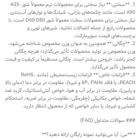
1. **سختی:** نیاز سختی برای محصولات نرم معمولاً شور A35-
A90 است، مانند چکمه‌های بارانی، شیلنگ‌ها و نوارهای آب‌بندی.
نیاز سختی برای محصولات سخت معمولاً شور D60-D80 است، با
محصولات رایج از جمله اتصالات تخلیه، شیرهای توپی و
برچسب‌های قیمت سوپرمارکت.
2. **چگالی:** همچنین به عنوان وزن مخصوص شناخته می‌شود.
وزن مخصوص بر تولید محصولات تأثیر می‌گذارد؛ هرچه چگالی
کمتر باشد، خروجی بیشتر است. چگالی مستقیماً بر کیفیت و قیمت
محصول تأثیر می‌گذارد.
3. **الزامات خاص:** الزامات زیست‌محیطی (مانند RoHS،
REACH، یا فاقد 6P، PAHs و غیره)، مقاومت در برابر دما (دمای بالا
و پایین)، مقاومت در برابر آب و هوا، خواص آنتی‌استاتیک، گرید ضد
شعله، خواص مکانیکی (چقرمگی، مقاومت در برابر ضربه، استحکام
کششی و غیره)، یا سایر خواصی که از محصول انتظار دارید.
### سوالات متداول (FAQ)
* **س: آیا می‌توانید نمونه رایگان ارائه دهید؟**