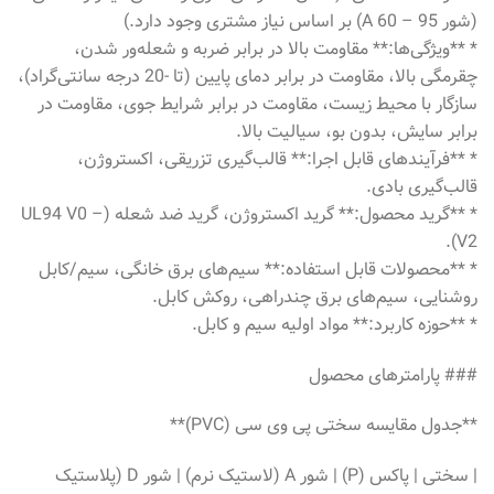
(شور A 60 – 95) بر اساس نیاز مشتری وجود دارد.)
* **ویژگی‌ها:** مقاومت بالا در برابر ضربه و شعله‌ور شدن،
چقرمگی بالا، مقاومت در برابر دمای پایین (تا -20 درجه سانتی‌گراد)،
سازگار با محیط زیست، مقاومت در برابر شرایط جوی، مقاومت در
برابر سایش، بدون بو، سیالیت بالا.
* **فرآیندهای قابل اجرا:** قالب‌گیری تزریقی، اکستروژن،
قالب‌گیری بادی.
* **گرید محصول:** گرید اکستروژن، گرید ضد شعله (UL94 V0 –
V2).
* **محصولات قابل استفاده:** سیم‌های برق خانگی، سیم/کابل
روشنایی، سیم‌های برق چندراهی، روکش کابل.
* **حوزه کاربرد:** مواد اولیه سیم و کابل.
### پارامترهای محصول
**جدول مقایسه سختی پی وی سی (PVC)**
| سختی | پاکس (P) | شور A (لاستیک نرم) | شور D (پلاستیک