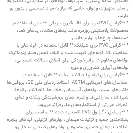
مصنوعی ساده پزشکی، اسپری‌ها، لوله‌های تراشه (نای)، کانکتورها
و سایر تجهیزات و لوازم جانبی که نیاز به مواد غیرسمی و بدون بو
دارند.
* **گرانول PVC نرم برای قالب‌گیری تزریقی:** قابل استفاده در:
محصولات پلاستیکی روزمره مانند پدهای مکنده، پدهای کف،
دسته‌ها، چرخ‌ها و لوازم جانبی.
* **گرانول PVC برای شیلنگ:** قابل استفاده در: لوله‌های با
شفافیت بالا، لوله‌های تقویت شده با الیاف تحمل فشار پنوماتیک،
لوله‌های مقاوم در برابر خوردگی برای انتقال سیالات شیمیایی،
لوله‌های آبیاری کشاورزی و غیره.
* **گرانول برای لوله و اتصالات سخت:** قابل استفاده در:
استانداردهای آمریکایی ASTM، استانداردهای ملی GB، پروفیل‌ها،
داکت‌های سیم، لوله‌های آب‌رسانی، غلاف‌ها، اتصالات، زانوها،
شیرآلات، سه‌راهی‌ها و غیره. دمای نرم‌شوندگی ویکات و دمای
انحراف حرارتی از استانداردهای ملی فراتر می‌رود.
* **پروفیل / گرانول PVC اکسترود شده:** مناسب برای:
بسته‌بندی جعبه و تزئینات مبلمان، نوارهای تزئینی، لبه‌های پنجره
شفاف، نوارهای حصیری مصنوعی، واشرهای صندلی ساحلی و