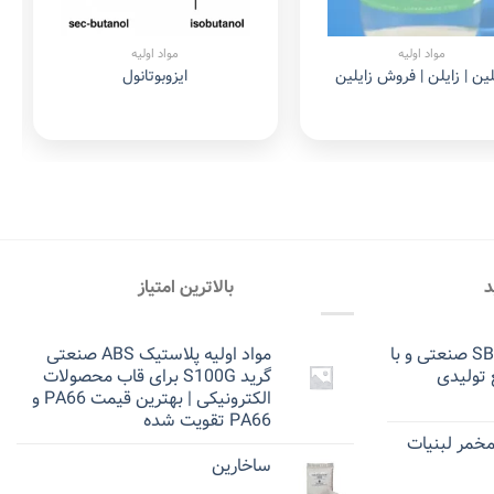
مواد اولیه
مواد اولیه
لین | زایلن | فروش زایلین
ایزوبوتانول
د
بالاترین امتیاز
پودر لاستیک SBR 1502 صنعتی و با
مواد اولیه پلاستیک ABS صنعتی
 تولیدی
گرید S100G برای قاب محصولات
الکترونیکی | بهترین قیمت PA66 و
PA66 تقویت شده
مخمر لبنیات
ساخارین