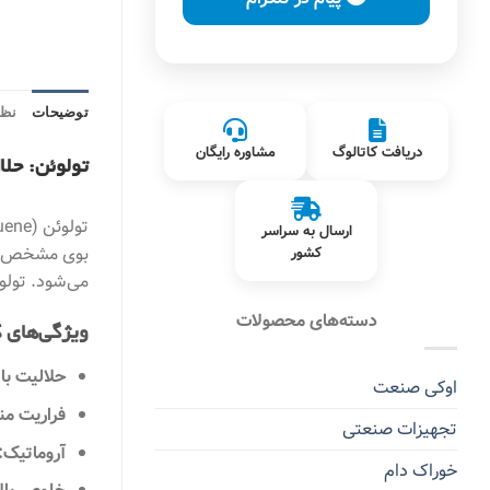
توضیحات
نظر
دریافت کاتالوگ
مشاوره رایگان
تولوئن: حلا
ارسال به سراسر
بوی مشخص و ش
کشور
می‌شود. تولو
دسته‌های محصولات
ویژگی‌های 
حلالیت بال
اوکی صنعت
فراریت م
تجهیزات صنعتی
آروماتیک:
خوراک دام