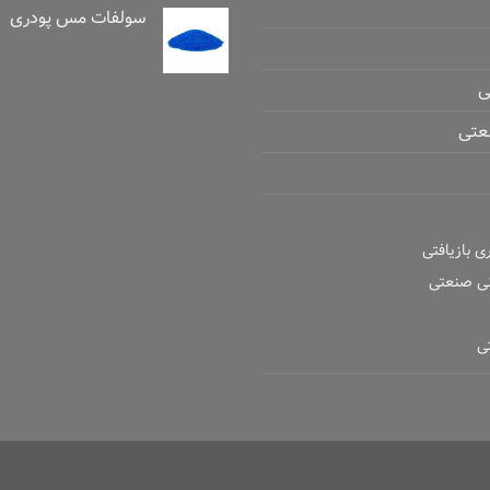
سولفات مس پودری
ی
عتی
ری بازیافتی
نی صنعتی
ی