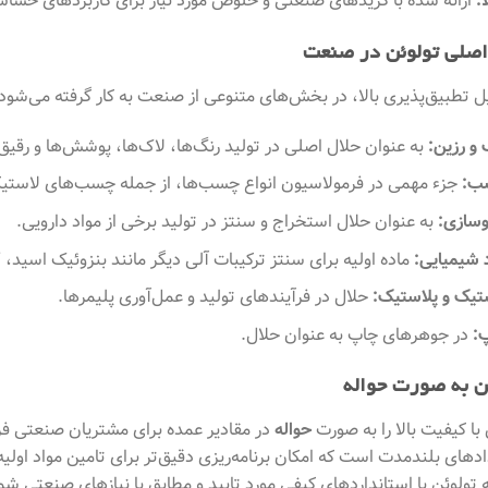
:
ارائه شده با گریدهای صنعتی و خلوص مورد نیاز برای کاربردهای حسا
اصلی تولوئن در صنعت
یل تطبیق‌پذیری بالا، در بخش‌های متنوعی از صنعت به کار گرفته می‌شود
 و رزین:
به عنوان حلال اصلی در تولید رنگ‌ها، لاک‌ها، پوشش‌ها و رقیق‌ک
ب:
جزء مهمی در فرمولاسیون انواع چسب‌ها، از جمله چسب‌های لاستیک
وسازی:
به عنوان حلال استخراج و سنتز در تولید برخی از مواد دارویی.
د شیمیایی:
ماده اولیه برای سنتز ترکیبات آلی دیگر مانند بنزوئیک اسید، TNT و ترکیبات پلی‌یورتان.
تیک و پلاستیک:
حلال در فرآیندهای تولید و عمل‌آوری پلیمرها.
:
در جوهرهای چاپ به عنوان حلال.
ئن به صورت حواله
 با کیفیت بالا را به صورت
حواله
در مقادیر عمده برای مشتریان صنعتی فراه
دهای بلندمدت است که امکان برنامه‌ریزی دقیق‌تر برای تامین مواد اولیه 
ه تولوئن با استانداردهای کیفی مورد تایید و مطابق با نیازهای صنعتی ش