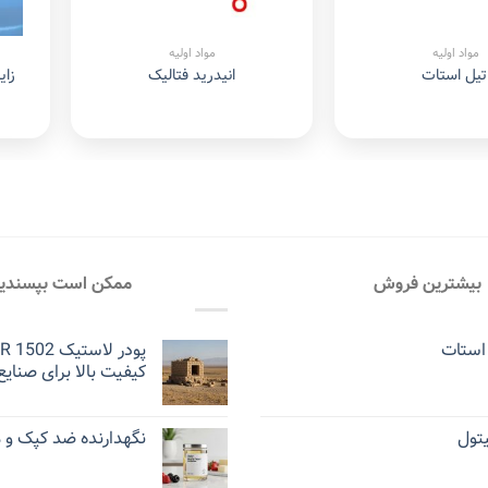
مواد اولیه
مواد اولیه
تیل استات
انیدرید فتالیک
زای
بیشترین فروش
ممکن است بپسندی
استات
کیفیت بالا برای صنایع
یتول
نگهدارنده ضد کپک و 