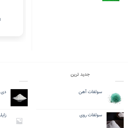
ا
جدید ترین
سولفات آهن
دی 
سولفات روی
زایل