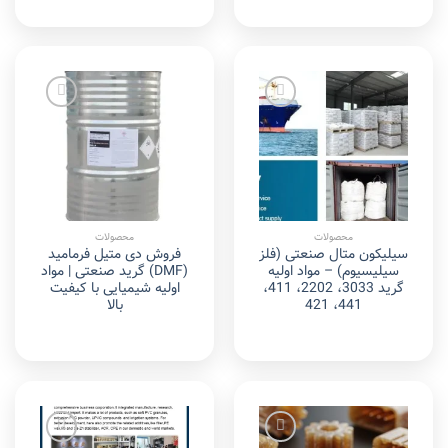
Add to
Add to
wishlist
wishlist
محصولات
محصولات
سیلیکون متال صنعتی (فلز
فروش دی متیل فرمامید
سیلیسیوم) – مواد اولیه
(DMF) گرید صنعتی | مواد
گرید 3033، 2202، 411،
اولیه شیمیایی با کیفیت
441، 421
بالا