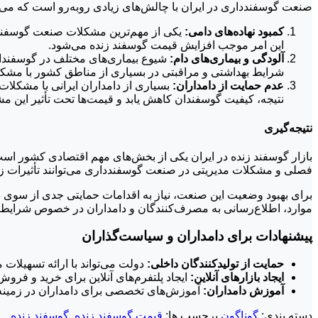
صنعت گوسفندداری در ایران با چالش‌های زیادی روبه‌رو است که می‌تواند
کمبود نهاده‌های دامی:
یکی از مهم‌ترین مشکلات صنعت گوسفندداری 
این امر موجب افزایش قیمت گوسفند زنده می‌شود.
آلودگی و بیماری‌های دام:
شیوع بیماری‌های مختلف در گوسفندان، ا
شرایط بهداشتی و مراقبتی در بسیاری از مناطق کشور با مش
عدم حمایت از دامداران:
بسیاری از دامداران ایرانی با مشکلات 
نتیجه، کیفیت گوسفندان کاهش یابد و قیمت‌ها تحت تأثیر این مش
نتیجه‌گیری
بازار گوسفند زنده در ایران یکی از بخش‌های مهم اقتصادی کشور اس
فصلی و مشکلات مدیریتی در صنعت گوسفندداری می‌توانند تأثیرات زی
برای بهبود وضعیت این صنعت، نیاز به اقدامات حمایتی جدی از سوی دول
موارد، اطلاع‌رسانی به مصرف‌کنندگان و دامداران در خصوص شرایط بازا
پیشنهادات برای دامداران و سیاست‌گذاران
حمایت از تولیدکنندگان داخلی:
دولت می‌تواند با ارائه تسهیلات م
ایجاد بازارهای آنلاین:
ایجاد پلتفرم‌های آنلاین برای خرید و فر
آموزش دامداران:
آموزش‌های تخصصی برای دامداران در زمینه تغذی
دسته بندی:
گوناگون
برچسب ها:
قیمت گوسفند زنده
,
گوسفند زنده