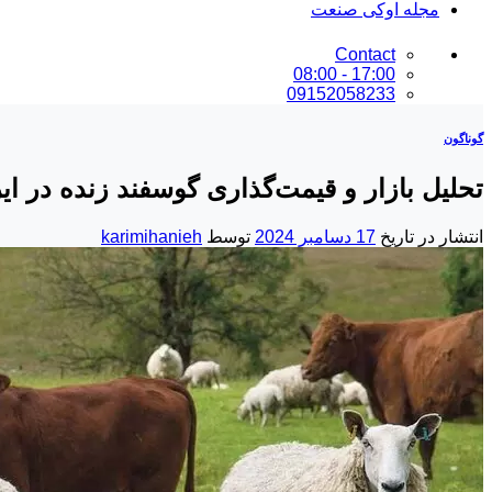
مجله اوکی صنعت
Contact
17:00 - 08:00
09152058233
گوناگون
تحلیل بازار و قیمت‌گذاری گوسفند زنده در ای
انتشار در تاریخ
17 دسامبر 2024
توسط
karimihanieh