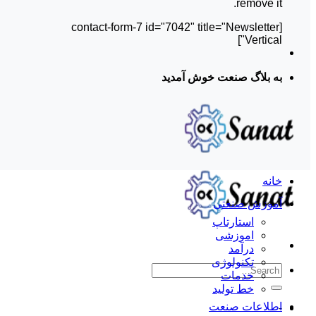
remove it.
[contact-form-7 id="7042" title="Newsletter
Vertical"]
به بلاگ صنعت خوش آمدید
خانه
آموزش صنعتی
استارتاپ
اموزشی
درآمد
تکنولوژی
خدمات
خط تولید
اطلاعات صنعت
-